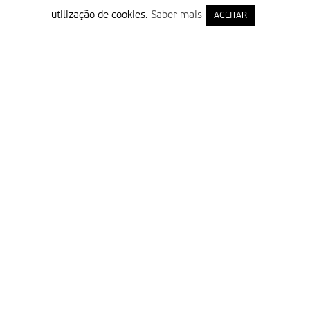
utilização de cookies.
Saber mais
ACEITAR
Delegação Portuguesa do Instituto Missionário da Consolata
Morada:
Rua Francisco Marto, 52, Apartado 5
2496-908 FÁTIMA
Tel.:
249 539 430 / 249 539 460
Emails.:
redacao@fatimamissionaria.pt /
assinaturas@fatimamissionaria.pt
Informações
Primeiro Nome