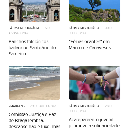
FÁTIMA MISSIONÁRIA
5 DE
FÁTIMA MISSIONÁRIA
30 DE
AGOSTO, 2026
JULHO, 2026
Ranchos folclóricos
“Férias orantes” em
bailam no Santuário do
Marco de Canaveses
Sameiro
7MARGENS
29 DE JULHO, 2026
FÁTIMA MISSIONÁRIA
28 DE
JULHO, 2026
Comissão Justiça e Paz
Acampamento juvenil
de Braga lembra:
promove a solidariedade
descanso não é luxo, mas