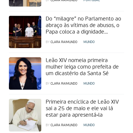
BY
CLARA RAIMUNDO
PORTUGAL
Do “milagre” no Parlamento ao
abraço às vítimas de abusos, o
Papa coloca a dignidade
humana no centro
BY
CLARA RAIMUNDO
MUNDO
Leão XIV nomeia primeira
mulher leiga como prefeita de
um dicastério da Santa Sé
BY
CLARA RAIMUNDO
MUNDO
Primeira encíclica de Leão XIV
sai a 25 de maio e ele vai lá
estar para apresentá-la
BY
CLARA RAIMUNDO
MUNDO