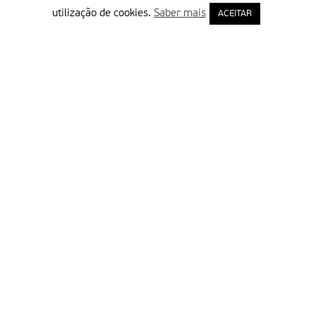
utilização de cookies.
Saber mais
ACEITAR
Delegação Portuguesa do Instituto Missionário da Consolata
Morada:
Rua Francisco Marto, 52, Apartado 5
2496-908 FÁTIMA
Tel.:
249 539 430 / 249 539 460
Emails.:
redacao@fatimamissionaria.pt /
assinaturas@fatimamissionaria.pt
Informações
Primeiro Nome