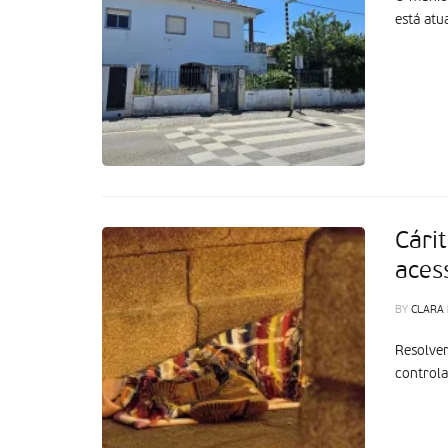
está atu
Cári
acess
BY
CLARA
Resolver
controla