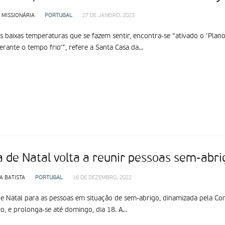
 MISSIONÁRIA
PORTUGAL
27 DE JANEIRO, 2023
s baixas temperaturas que se fazem sentir, encontra-se “ativado o ‘Plan
erante o tempo frio’”, refere a Santa Casa da…
a de Natal volta a reunir pessoas sem-abr
A BATISTA
PORTUGAL
16 DE DEZEMBRO, 2022
de Natal para as pessoas em situação de sem-abrigo, dinamizada pela Comu
, e prolonga-se até domingo, dia 18. A…