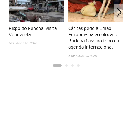
Bispo do Funchal visita
Cáritas pede à União
A
Venezuela
Europeia para colocar o
p
Burkina Faso no topo da
e
6 DE AGOSTO, 2026
agenda internacional
28
3 DE AGOSTO, 2026