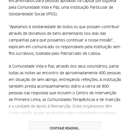
encaminhados para pessoas apoiadas na capital portuguesa
pela Comunidade Vida e Paz, uma Instituição Particular de
Solidariedade Social (IPSS).
“Apelamos à solidariedade de todos os que possam contribuir
através de donativos de bens alimentares nos dias das
campanhas para que possamos continuar a nossa missão”,
explicam em comunicado os responsáveis pela instituição sem
fins lucrativos, tutelada pelo Patriarcado de Lisboa.
A Comunidade Vida e Paz, através dos seus voluntários, parte
todas as noites ao encontro de aproximadamente 400 pessoas
em situação de sem-abrigo, entregando refeições. A instituição
também presta acompanhamento diário a cerca de 800
pessoas nas respostas que incluem o Centro de Intervenção
de Primeira Linha, as Comunidades Terapêuticas e de Inserção
e a Unidade de Apoio à Reinserção. Estes organismos têm
como missão ajudar as pessoas mais vulneráveis a construir
os seus projetos de vida. A campanha terá lugar nas lojas
Pingo Doce.
CONTINUE READING...