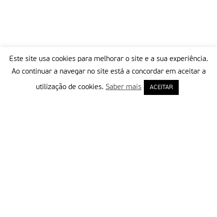
Este site usa cookies para melhorar o site e a sua experiência.
Ao continuar a navegar no site está a concordar em aceitar a
utilização de cookies.
Saber mais
ACEITAR
Delegação Portuguesa do Instituto Missionário da Consolata
Morada:
Rua Francisco Marto, 52, Apartado 5
2496-908 FÁTIMA
Tel.:
249 539 430 / 249 539 460
Emails.:
redacao@fatimamissionaria.pt /