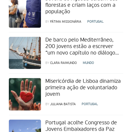
florestas e criam laços com a
população
BY
FÁTIMA MISSIONÁRIA
PORTUGAL
De barco pelo Mediterrâneo,
200 jovens estão a escrever
“um novo capítulo no diálogo
entre os povos”
BY
CLARA RAIMUNDO
MUNDO
Misericórdia de Lisboa dinamiza
primeira ação de voluntariado
jovem
BY
JULIANA BATISTA
PORTUGAL
Portugal acolhe Congresso de
Jovens Embaixadores da Paz