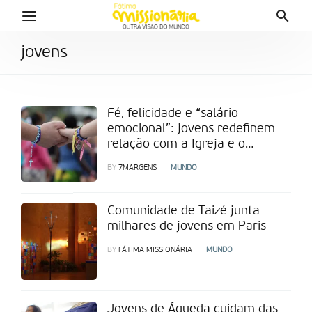
jovens
Fé, felicidade e “salário
emocional”: jovens redefinem
relação com a Igreja e o
trabalho
BY
7MARGENS
MUNDO
Comunidade de Taizé junta
milhares de jovens em Paris
BY
FÁTIMA MISSIONÁRIA
MUNDO
Jovens de Águeda cuidam das