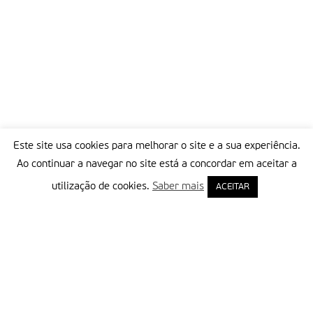
Este site usa cookies para melhorar o site e a sua experiência.
Ao continuar a navegar no site está a concordar em aceitar a
utilização de cookies.
Saber mais
ACEITAR
Delegação Portuguesa do Instituto Missionário da Consolata
Morada:
Rua Francisco Marto, 52, Apartado 5
2496-908 FÁTIMA