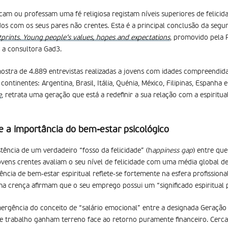
icam ou professam uma fé religiosa registam níveis superiores de felici
 com os seus pares não crentes. Esta é a principal conclusão da segu
prints. Young people’s values, hopes and expectations
, promovido pela P
 a consultora Gad3.
stra de 4.889 entrevistas realizadas a jovens com idades compreendida
continentes: Argentina, Brasil, Itália, Quénia, México, Filipinas, Espanha 
e
, retrata uma geração que está a redefinir a sua relação com a espiritua
 e a importância do bem-estar psicológico
ência de um verdadeiro “fosso da felicidade” (h
appiness gap
) entre qu
vens crentes avaliam o seu nível de felicidade com uma média global de 
ência de bem-estar espiritual reflete-se fortemente na esfera profission
a crença afirmam que o seu emprego possui um “significado espiritual 
ergência do conceito de “salário emocional” entre a designada Geração 
de trabalho ganham terreno face ao retorno puramente financeiro. Cerc