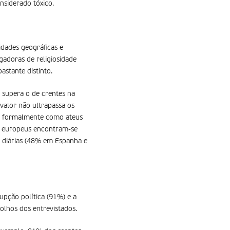
nsiderado tóxico.
idades geográficas e
gadoras de religiosidade
stante distinto.
 supera o de crentes na
 valor não ultrapassa os
se formalmente como ateus
ses europeus encontram-se
s diárias (48% em Espanha e
upção política (91%) e a
lhos dos entrevistados.