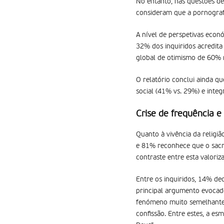
No entanto, nas questões de 
consideram que a pornografi
A nível de perspetivas econó
32% dos inquiridos acredit
global de otimismo de 60% 
O relatório conclui ainda q
social (41% vs. 29%) e integ
Crise de frequência 
Quanto à vivência da religiã
e 81% reconhece que o sacra
contraste entre esta valoriza
Entre os inquiridos, 14% de
principal argumento evocado
fenómeno muito semelhante 
confissão. Entre estes, a e