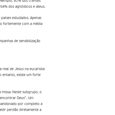
r exemplo, 81% dos crentes
 54% dos agnósticos e ateus.
e países estudados. Apenas
do fortemente com a média
mpanhas de sensibilização
 real de Jesus na eucaristia
 entanto, existe um forte
a missa. Neste subgrupo, o
a encontrar Deus”. Um
 abandonado por completo a
pedir perdão diretamente a