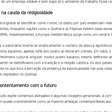
r de um emprego estável e bem pago se o ambiente de trabalho fosse co
 na cauda da religiosidade
ra global se identificar como crente, os dados por país evidenciam real
tintas. Enquanto nações como o Quénia e as Filipinas exibem taxas esma
 89%, respetivamente), a Europa mediterrânica surge como um cenário ba
ha, o panorama inverte-se drasticamente: o número de ateus e agnósticos
tório espanhol, apenas 42% dos jovens se declaram crentes. Em Itália, o
fenómeno cultural singular: muitos jovens italianos, mesmo definindo-
entir-se identificados com a tradição e a religião católica. Os dois paí
la no que toca à perceção da presença da espiritualidade nas suas vida
% registados no Quénia).
scontentamento com o futuro
studo expõe consensos alargados e algumas clivagens geracionais. A corr
em quase unanimemente como as maiores ameaças contemporâneas aos o