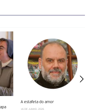
A estafeta do amor
Um em cad
Papa
católico
16 DE JUNHO, 2026