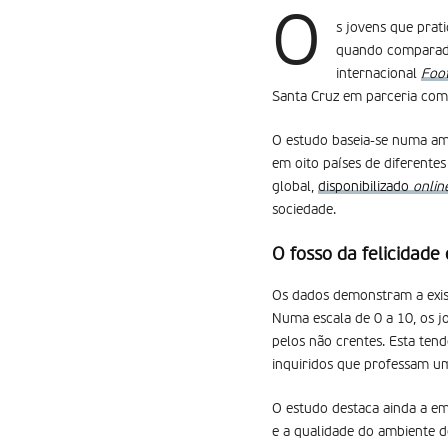
O
s jovens que prat
quando comparados
internacional
Foot
Santa Cruz em parceria com
O estudo baseia-se numa amo
em oito países de diferentes 
global,
disponibilizado
onlin
sociedade.
O fosso da felicidade
Os dados demonstram a exist
Numa escala de 0 a 10, os jo
pelos não crentes. Esta tend
inquiridos que professam um
O estudo destaca ainda a em
e a qualidade do ambiente 