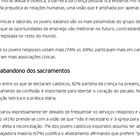
moral sexual e bioética, a barreira da crença pessoal fica evidente. Po
a prejudica as relações humanas, uma visão que é artilhada por apenas
micas e laborais, os jovens italianos são os mais pessimistas do grupo d
a que as oportunidades de emprego vão melhorar no futuro, contrastan
registada no resto do mundo.
ue os jovens religiosos votam mais (74% vs. 69%), participam mais em ca
ram mais associações cívicas.
e abandono dos sacramentos
o entre os que se declaram católicos, 82% partilha da crença na presença
mento da confissão é importante para libertar o coração do pecado. No
ção teórica e a prática diária.
clarou expressamente ter deixado de frequentar os serviços religiosos e 
 (41%) prende-se com a visão de que “não é necessário ir à igreja par
afeta a reconciliação: 7% dos jovens católicos inquiridos assumiu ter
smagadora maioria (57%) justifica o afastamento afirmando que prefere “