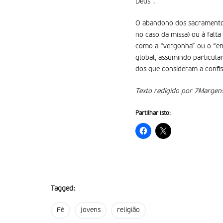
Deus”.
O abandono dos sacramentos 
no caso da missa) ou à falta
como a “vergonha” ou o “em
global, assumindo particula
dos que consideram a confi
Texto redigido por 7Margens
Partilhar isto:
Tagged:
Fé
jovens
religião