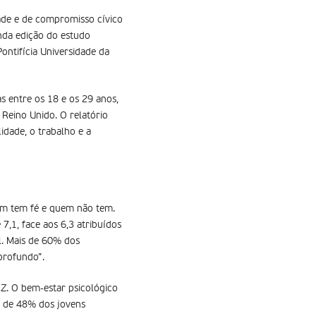
dade e de compromisso cívico
nda edição do estudo
ontifícia Universidade da
s entre os 18 e os 29 anos,
e Reino Unido. O relatório
lidade, o trabalho e a
em tem fé e quem não tem.
7,1, face aos 6,3 atribuídos
al. Mais de 60% dos
profundo”.
Z. O bem-estar psicológico
a de 48% dos jovens