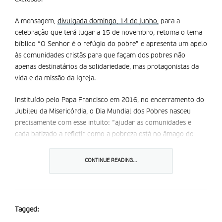
A mensagem,
divulgada domingo, 14 de junho,
para a
celebração que terá lugar a 15 de novembro, retoma o tema
bíblico “O Senhor é o refúgio do pobre” e apresenta um apelo
às comunidades cristãs para que façam dos pobres não
apenas destinatários da solidariedade, mas protagonistas da
vida e da missão da Igreja.
Instituído pelo Papa Francisco em 2016, no encerramento do
Jubileu da Misericórdia, o Dia Mundial dos Pobres nasceu
precisamente com esse intuito: “ajudar as comunidades e
cada batizado a refletir como a pobreza está no âmago do
Evangelho e tomar consciência de que não poderá haver
justiça nem paz social enquanto Lázaro jazer à porta da nossa
CONTINUE READING...
casa” (cf. Lc 16, 19-21). Celebrado pela primeira vez em 2017,
assinala este ano a sua décima edição [
ver 7MARGENS
].
Na mensagem agora publicada, Leão XIV denuncia uma
Tagged:
sociedade onde milhões de pessoas continuam privadas não