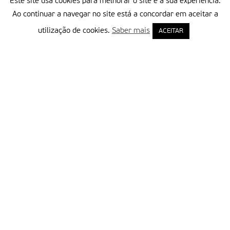
Este site usa cookies para melhorar o site e a sua experiência.
Ao continuar a navegar no site está a concordar em aceitar a
utilização de cookies.
Saber mais
ACEITAR
Delegação Portuguesa do Instituto Missionário da Consolata
Morada:
Rua Francisco Marto, 52, Apartado 5
2496-908 FÁTIMA
Tel.:
249 539 430 / 249 539 460
Emails.:
redacao@fatimamissionaria.pt /
assinaturas@fatimamissionaria.pt
Informações
Primeiro Nome