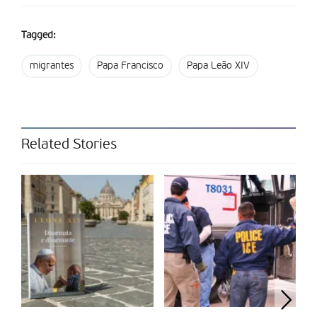
voltado para a costa africana e dedicado àqueles que
morreram ao tentar atravessar o Mediterrâneo. Visitará
Tagged:
depois o cemitério onde repousam os corpos de muitos
desses migrantes, e em seguida irá ao encontro de um grupo
migrantes
Papa Francisco
Papa Leão XIV
de refugiados no cais Favaloro — que será renomeado em
homenagem ao Papa Francisco — antes de presidir à
celebração da missa, na qual estará presente a imagem de
Nossa Senhora de Porto Salvo, padroeira da ilha.
Related Stories
Coincidência ou não, esta visita acontece no Dia da
Independência dos Estados Unidos, país natal do primeiro
Papa norte-americano, e onde a política migratória tem sido
marcada, nos últimos meses, pelo endurecimento das regras
de entrada no país e pelo reforço das medidas de combate à
imigração irregular.
Acontece também poucas semanas depois da visita de Leão
XIV às Ilhas Canárias, outro dos principais pontos de chegada
de migrantes à Europa.
Nessa ocasião
, o Papa condenou
energicamente os traficantes de seres humanos, apelando ao