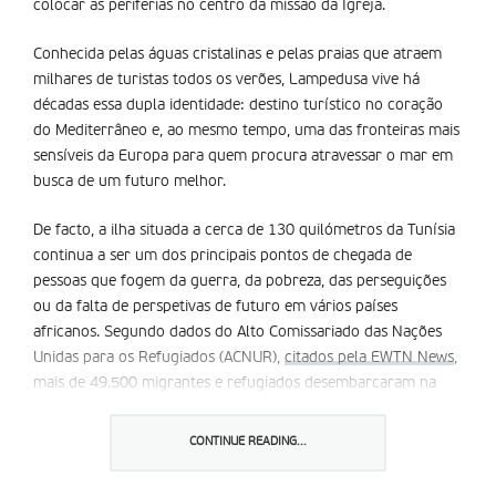
colocar as periferias no centro da missão da Igreja.
Conhecida pelas águas cristalinas e pelas praias que atraem
milhares de turistas todos os verões, Lampedusa vive há
décadas essa dupla identidade: destino turístico no coração
do Mediterrâneo e, ao mesmo tempo, uma das fronteiras mais
sensíveis da Europa para quem procura atravessar o mar em
busca de um futuro melhor.
De facto, a ilha situada a cerca de 130 quilómetros da Tunísia
continua a ser um dos principais pontos de chegada de
pessoas que fogem da guerra, da pobreza, das perseguições
ou da falta de perspetivas de futuro em vários países
africanos. Segundo dados do Alto Comissariado das Nações
Unidas para os Refugiados (ACNUR),
citados pela EWTN News
,
mais de 49.500 migrantes e refugiados desembarcaram na
ilha durante 2025.
CONTINUE READING...
O
programa da visita
de Leão XIV evidencia isso mesmo. O
Papa começará por rezar no memorial Porta d’Europa,