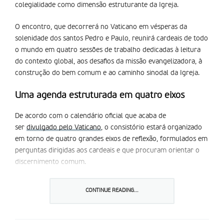
colegialidade como dimensão estruturante da Igreja.
O encontro, que decorrerá no Vaticano em vésperas da
solenidade dos santos Pedro e Paulo, reunirá cardeais de todo
o mundo em quatro sessões de trabalho dedicadas à leitura
do contexto global, aos desafios da missão evangelizadora, à
construção do bem comum e ao caminho sinodal da Igreja.
Uma agenda estruturada em quatro eixos
De acordo com o calendário oficial que acaba de
ser
divulgado pelo Vaticano
, o consistório estará organizado
em torno de quatro grandes eixos de reflexão, formulados em
perguntas dirigidas aos cardeais e que procuram orientar o
discernimento comum.
A primeira sessão parte da questão “Em que mundo somos
CONTINUE READING...
chamados a anunciar o Evangelho?”, procurando fazer uma
leitura teológica do contexto contemporâneo, marcado por
conflitos, tensões sociais e sinais de esperança nas