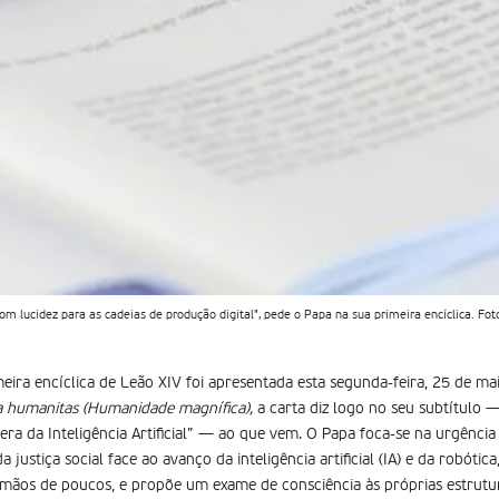
com lucidez para as cadeias de produção digital", pede o Papa na sua primeira encíclica. Fo
eira encíclica de Leão XIV foi apresentada esta segunda-feira, 25 de ma
a humanitas (Humanidade magnífica),
a carta diz logo no seu subtítulo 
ra da Inteligência Artificial” — ao que vem. O Papa foca-se na urgênci
stiça social face ao avanço da inteligência artificial (IA) e da robótica,
ãos de poucos, e propõe um exame de consciência às próprias estrutura