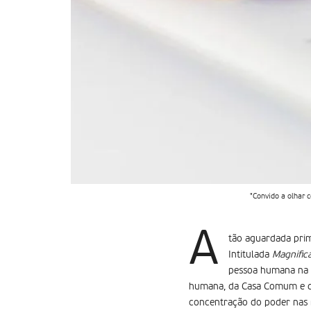
"Convido a olhar 
A
tão aguardada prim
Intitulada
Magnific
pessoa humana na e
humana, da Casa Comum e da ju
concentração do poder nas m