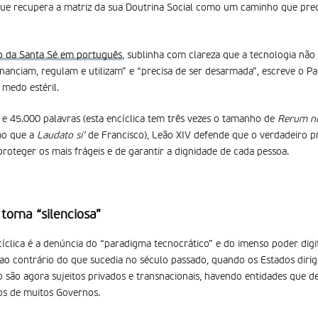
ue recupera a matriz da sua Doutrina Social como um caminho que preci
tio da Santa Sé em português
, sublinha com clareza que a tecnologia não 
nanciam, regulam e utilizam” e “precisa de ser desarmada”, escreve o P
medo estéril.
e 45.000 palavras (esta encíclica tem três vezes o tamanho de
Rerum no
mo que a
Laudato si’
de Francisco), Leão XIV defende que o verdadeiro p
roteger os mais frágeis e de garantir a dignidade de cada pessoa.
torna “silenciosa”
cíclica é a denúncia do “paradigma tecnocrático” e do imenso poder dig
 ao contrário do que sucedia no século passado, quando os Estados dirigi
são agora sujeitos privados e transnacionais, havendo entidades que d
os de muitos Governos.