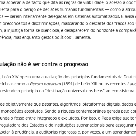
ma soberania de facto que dita as regras de visibilidade, o acesso a opo
 alerta para o perigo de decisões humanas fundamentais — como a atribu
cos — serem inteiramente delegadas em sistemas automatizados. E avisa
r preconceitos e discriminações, mascarando o descarte dos fracos sob
im, a injustiça torna-se silenciosa, e desaparecem do horizonte a compaixã
ncia, mas enquanto gestos políticos”, lamenta.
ulação não é ser contra o progresso
a, Leão XIV opera uma atualização dos princípios fundamentais da Doutrin
ncíclicas como a
Rerum novarum
(1891) de Leão XIII ou as recentes
Laud
 estende o princípio da “destinação universal dos bens” ao ecossistema 
de objetivamente que patentes, algoritmos, plataformas digitais, dados e
 monopólios absolutos. Sendo a riqueza contemporânea gerada pelo co
nda o fosso entre integrados e excluídos. Por isso, o Papa exige auditor
 reguladora dos Estados e de instituições supranacionais para assegurar
“Apelar à prudência, a auditorias rigorosas e, por vezes, a um abrandame