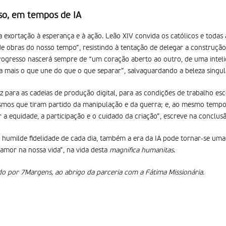
so, em tempos de IA
 exortação à esperança e à ação. Leão XIV convida os católicos e todas
de obras do nosso tempo”, resistindo à tentação de delegar a construçã
rogresso nascerá sempre de “um coração aberto ao outro, de uma intelig
 mais o que une do que o que separar”, salvaguardando a beleza singul
z para as cadeias de produção digital, para as condições de trabalho es
ismos que tiram partido da manipulação e da guerra; e, ao mesmo temp
 a equidade, a participação e o cuidado da criação”, escreve na conclusã
a humilde fidelidade de cada dia, também a era da IA pode tornar-se uma
 amor na nossa vida”, na vida desta
magnifica humanitas
.
ido por 7Margens, ao abrigo da parceria com a Fátima Missionária.