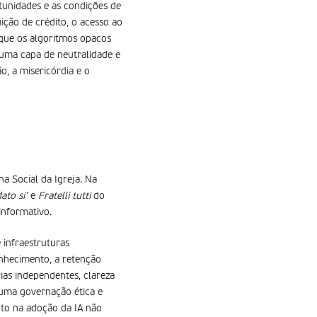
rtunidades e as condições de
ição de crédito, o acesso ao
 que os algoritmos opacos
 uma capa de neutralidade e
o, a misericórdia e o
a Social da Igreja. Na
ato si’
e
Fratelli tutti
do
informativo.
 infraestruturas
nhecimento, a retenção
ias independentes, clareza
 uma governação ética e
nto na adoção da IA não