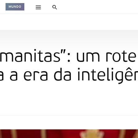
MUNDO
manitas”: um rotei
 a era da inteligên