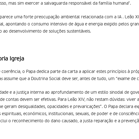
resso, mas sim exercer a salvaguarda responsável da família humana”.
sparece uma forte preocupação ambiental relacionada com a IA . Leão X
tal, apontando o consumo intensivo de água e energia exigido pelos gran
o ao desenvolvimento de soluções sustentáveis.
pria Igreja
oerência, o Papa dedica parte da carta a aplicar estes princípios à próp
as
assume que a Doutrina Social deve ser, antes de tudo, um “exame de co
iedade e a justiça interna ao aprofundamento de um estilo sinodal de gov
de contas devem ser efetivas. Para Leão XIV, não restam dúvidas: viver a 
ue geram desigualdades, opacidades e prevaricações”. O Papa declara ex
 espirituais, económicos, institucionais, sexuais, de poder e de consciênc
nclui o reconhecimento do dano causado, a justa reparação e a prevençã