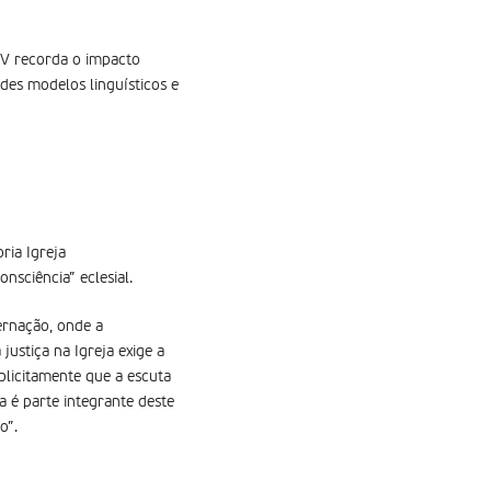
IV recorda o impacto
des modelos linguísticos e
ria Igreja
nsciência” eclesial.
ernação, onde a
justiça na Igreja exige a
plicitamente que a escuta
ia é parte integrante deste
o”.