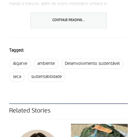
mesas e bancos, além de outro mobiliário urbano e
equipamentos de fitness”. No âmbito deste projeto cujas
obras iniciaram no final de janeiro, foi submetida uma
CONTINUE READING...
candidatura ao Fundo Ambiental.
Partilhar isto:
Tagged:
Algarve
ambiente
Desenvolvimento sustentável
seca
sustentabilidade
Related Stories