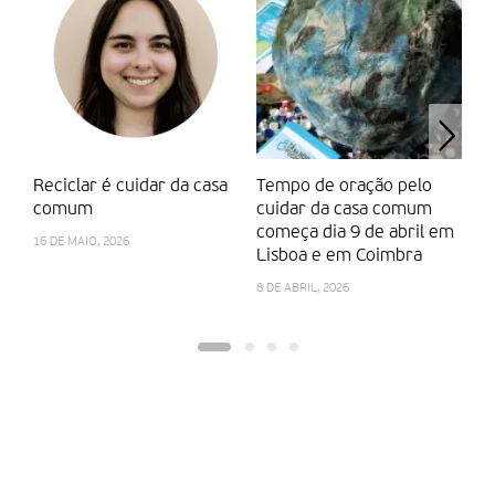
Reciclar é cuidar da casa
Tempo de oração pelo
U
comum
cuidar da casa comum
pa
começa dia 9 de abril em
c
16 DE MAIO, 2026
Lisboa e em Coimbra
24
8 DE ABRIL, 2026