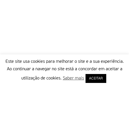
Este site usa cookies para melhorar o site e a sua experiência.
Ao continuar a navegar no site está a concordar em aceitar a
utilização de cookies.
Saber mais
ACEITAR
Delegação Portuguesa do Instituto Missionário da Consolata
Morada:
Rua Francisco Marto, 52, Apartado 5