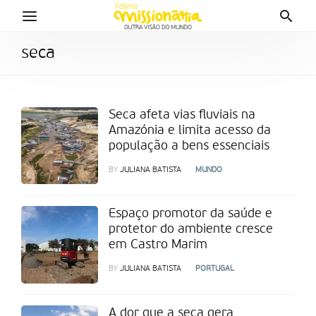
seca
Seca afeta vias fluviais na
Amazónia e limita acesso da
população a bens essenciais
BY
JULIANA BATISTA
MUNDO
Espaço promotor da saúde e
protetor do ambiente cresce
em Castro Marim
BY
JULIANA BATISTA
PORTUGAL
A dor que a seca gera