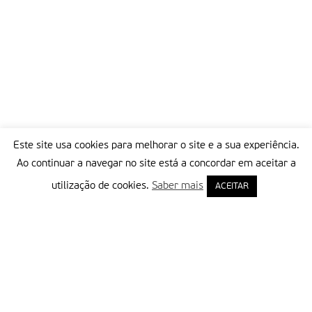
Este site usa cookies para melhorar o site e a sua experiência.
Ao continuar a navegar no site está a concordar em aceitar a
utilização de cookies.
Saber mais
ACEITAR
Delegação Portuguesa do Instituto Missionário da Consolata
Morada:
Rua Francisco Marto, 52, Apartado 5
2496-908 FÁTIMA