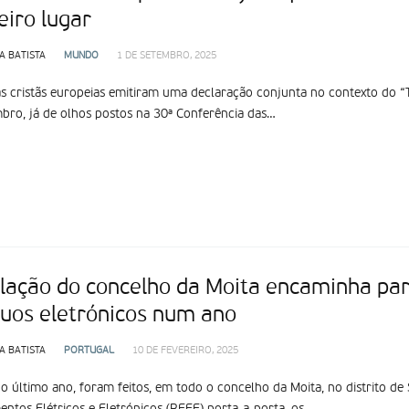
eiro lugar
A BATISTA
MUNDO
1 DE SETEMBRO, 2025
as cristãs europeias emitiram uma declaração conjunta no contexto do “Te
bro, já de olhos postos na 30ª Conferência das…
lação do concelho da Moita encaminha par
duos eletrónicos num ano
A BATISTA
PORTUGAL
10 DE FEVEREIRO, 2025
o último ano, foram feitos, em todo o concelho da Moita, no distrito de