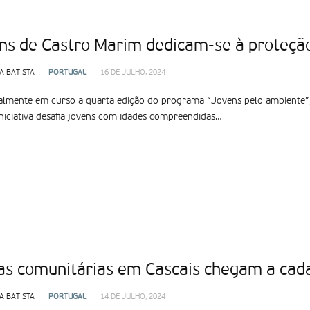
ns de Castro Marim dedicam-se à proteçã
A BATISTA
PORTUGAL
16 DE JULHO, 2024
almente em curso a quarta edição do programa “Jovens pelo ambiente”, 
iniciativa desafia jovens com idades compreendidas…
as comunitárias em Cascais chegam a cad
A BATISTA
PORTUGAL
14 DE JULHO, 2024