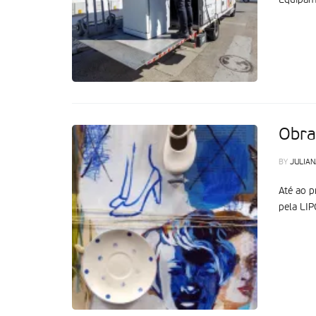
Equipame
Obra
BY
JULIAN
Até ao p
pela LIP