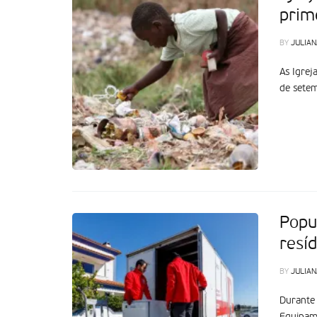
prim
BY
JULIAN
As Igrej
de setem
Popu
resí
BY
JULIAN
Durante 