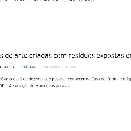
ntos Elétricos e Eletrónicos (REEE) porta-a-porta, os…
s de arte criadas com resíduos expostas 
A BATISTA
PORTUGAL
9 DE NOVEMBRO, 2024
róximo dia 6 de dezembro, é possível conhecer na Casa do Corim, em Ág
OR – Associação de Municípios para a…