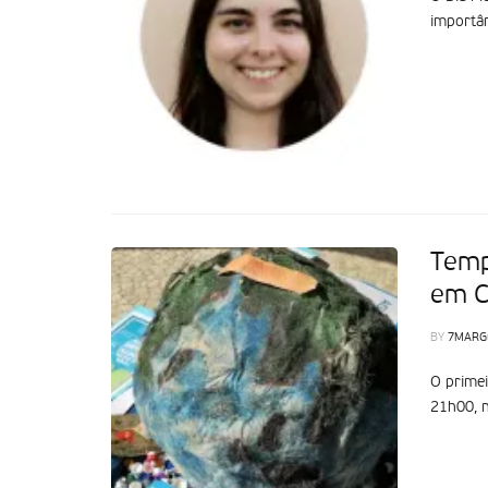
importân
Temp
em C
BY
7MARG
O primei
21h00, n