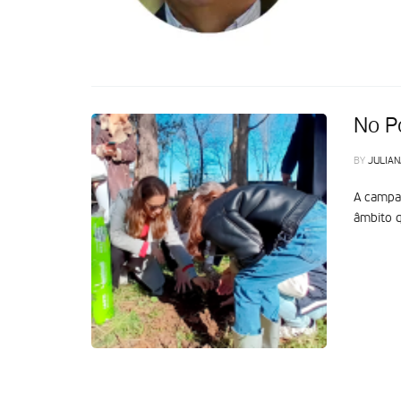
No Po
BY
JULIAN
A campan
âmbito q