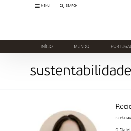
MENU
SEARCH
INÍCIO
MUNDO
PORTUGA
sustentabilidad
Reci
BY
FÁTIMA
O Dia Mu