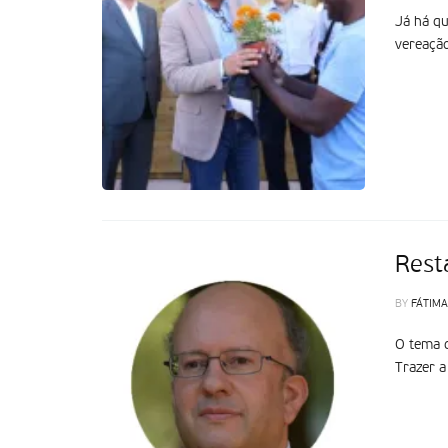
Já há qu
vereação
Rest
BY
FÁTIMA
O tema d
Trazer a