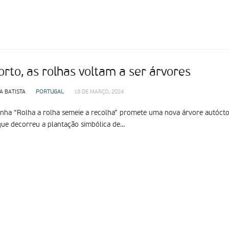
rto, as rolhas voltam a ser árvores
A BATISTA
PORTUGAL
18 DE MARÇO, 2024
ha “Rolha a rolha semeie a recolha” promete uma nova árvore autóctone
ue decorreu a plantação simbólica de…