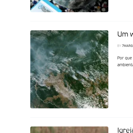
Um w
BY
7MARG
Por que 
ambienta
Igre