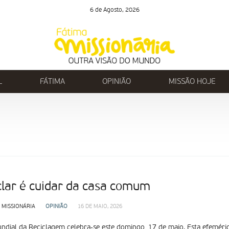
6 de Agosto, 2026
L
FÁTIMA
OPINIÃO
MISSÃO HOJE
e
clar é cuidar da casa comum
 MISSIONÁRIA
OPINIÃO
16 DE MAIO, 2026
ndial da Reciclagem celebra‑se este domingo, 17 de maio. Esta efeméride