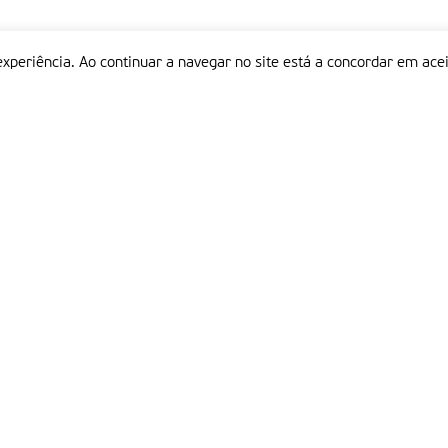
experiência. Ao continuar a navegar no site está a concordar em acei
Informações
P
QUEM SOMOS
ESTATUTO EDITORIAL
Em
FICHA TÉCNICA
LINKS
POLÍTICA DE PRIVACIDADE
CONTACTOS