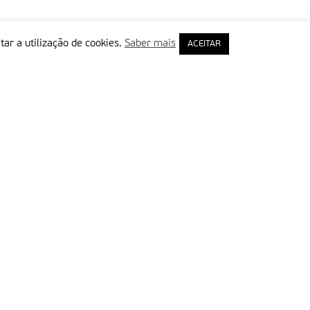
tar a utilização de cookies.
Saber mais
ACEITAR
rimeiro Nome
ail
Leia e aceite a Política de Privacidade