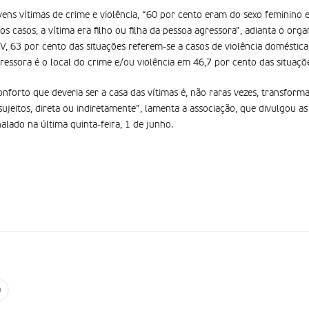
vens vítimas de crime e violência, “60 por cento eram do sexo feminino 
s casos, a vítima era filho ou filha da pessoa agressora”, adianta o or
 63 por cento das situações referem-se a casos de violência doméstica,
essora é o local do crime e/ou violência em 46,7 por cento das situaçõ
nforto que deveria ser a casa das vítimas é, não raras vezes, transform
sujeitos, direta ou indiretamente”, lamenta a associação, que divulgou a
nalado na última quinta-feira, 1 de junho.
a