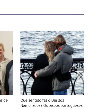
as de
Que sentido faz o Dia dos
Os seres 
Namorados? Os bispos portugueses
de consum