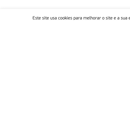
Este site usa cookies para melhorar o site e a sua 
Delegação Portuguesa do Instituto Missionário da Consolata
Morada:
Rua Francisco Marto, 52, Apartado 5
2496-908 FÁTIMA
Tel.:
249 539 430 / 249 539 460
Emails.:
redacao@fatimamissionaria.pt /
assinaturas@fatimamissionaria.pt