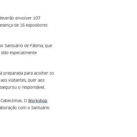
 deverão envolver 107
resença de 16 expositores
no Santuário de Fátima, que
m sido especialmente
tá preparada para acolher os
aos visitantes, quer aos
assegurou o responsável.
s Cabecinhas. O
Workshop
laboração com o Santuário