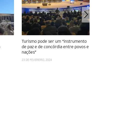
Turismo pode ser um “instrumento
Congresso
a
de paz e de concórdia entre povos e
analisa em
nações”
setor
23 DE FEVEREIRO, 2024
18 DE NOVEMB