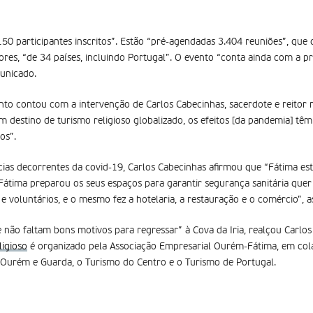
50 participantes inscritos”. Estão “pré-agendadas 3.404 reuniões”, que
es, “de 34 países, incluindo Portugal”. O evento “conta ainda com a p
municado.
nto contou com a intervenção de Carlos Cabecinhas, sacerdote e reitor 
m destino de turismo religioso globalizado, os efeitos [da pandemia] tê
os”.
cias decorrentes da covid-19, Carlos Cabecinhas afirmou que “Fátima es
 Fátima preparou os seus espaços para garantir segurança sanitária quer 
e voluntários, e o mesmo fez a hotelaria, a restauração e o comércio”, 
 não faltam bons motivos para regressar” à Cova da Iria, realçou Carlo
ligioso
é organizado pela Associação Empresarial Ourém-Fátima, em co
 Ourém e Guarda, o Turismo do Centro e o Turismo de Portugal.