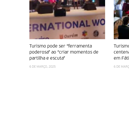
Turismo pode ser “ferramenta
Turismo
poderosa” ao “criar momentos de
centena
partilha e escuta”
em Fát
6 DE MARÇO, 2025
6 DE MARÇ