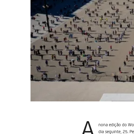
A
nona edição do Wor
dia seguinte, 25. 