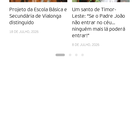
Projeto da Escola Básica e
Um santo de Timor-
M
Secundária de Vialonga
Leste: “Se o Padre João
“c
distinguido
não entrar no céu…
ma
ninguém mais lá poderá
Ca
18 DE JULHO, 2026
entrar!”
14
8 DE JULHO, 2026