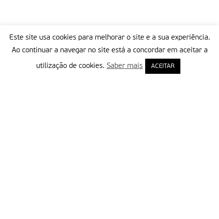
Este site usa cookies para melhorar o site e a sua experiência.
Ao continuar a navegar no site está a concordar em aceitar a
utilização de cookies.
Saber mais
ACEITAR
Delegação Portuguesa do Instituto Missionário da Consolata
Morada:
Rua Francisco Marto, 52, Apartado 5
2496-908 FÁTIMA
Tel.:
249 539 430 / 249 539 460
Emails.:
redacao@fatimamissionaria.pt /
assinaturas@fatimamissionaria.pt