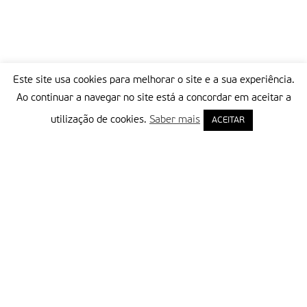
Este site usa cookies para melhorar o site e a sua experiência.
Ao continuar a navegar no site está a concordar em aceitar a
utilização de cookies.
Saber mais
ACEITAR
Delegação Portuguesa do Instituto Missionário da Consolata
Morada:
Rua Francisco Marto, 52, Apartado 5
2496-908 FÁTIMA
Tel.:
249 539 430 / 249 539 460
Emails.:
redacao@fatimamissionaria.pt /