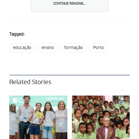
CONTINUE READING...
O diretor do Museu Judaico do Porto, Michael Rothwell,
lembra que a Inquisição portuguesa esteve ativa entre 1536 e
1821. “Foram quase três séculos em que se proibiu uma
crença religiosa ou qualquer aparência com ela. Não houve na
Tagged:
história da Humanidade, em continente algum, uma
perseguição tão sistemática e duradoura devido a uma causa
educação
ensino
formação
Porto
tão inocente”, sublinha, citado num comunicado enviado ao
7Margens.
O Museu Judaico do Porto, inaugurado em junho de 2019,
está aberto para as visitas de escolas e para a comunidade
Related Stories
judaica nacional e internacional, mas apenas abre portas para
o público em geral no Dia Europeu da Cultura Judaica, que
ocorre no primeiro domingo do mês de setembro de cada
ano.
“O museu nunca abriu ao público porque o Estado não
garantiu o policiamento do recinto, antes declarou que o
policiamento não seria necessário, mesmo se fosse pago pela