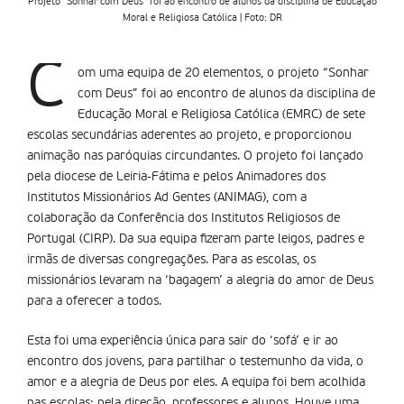
Projeto “Sonhar com Deus” foi ao encontro de alunos da disciplina de Educação
Moral e Religiosa Católica | Foto: DR
C
om uma equipa de 20 elementos, o projeto “Sonhar
com Deus” foi ao encontro de alunos da disciplina de
Educação Moral e Religiosa Católica (EMRC) de sete
escolas secundárias aderentes ao projeto, e proporcionou
animação nas paróquias circundantes. O projeto foi lançado
pela diocese de Leiria-Fátima e pelos Animadores dos
Institutos Missionários Ad Gentes (ANIMAG), com a
colaboração da Conferência dos Institutos Religiosos de
Portugal (CIRP). Da sua equipa fizeram parte leigos, padres e
irmãs de diversas congregações. Para as escolas, os
missionários levaram na ‘bagagem’ a alegria do amor de Deus
para a oferecer a todos.
Esta foi uma experiência única para sair do ‘sofá’ e ir ao
encontro dos jovens, para partilhar o testemunho da vida, o
amor e a alegria de Deus por eles. A equipa foi bem acolhida
nas escolas: pela direção, professores e alunos. Houve uma