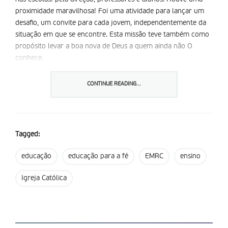
proximidade maravilhosa! Foi uma atividade para lançar um
desafio, um convite para cada jovem, independentemente da
situação em que se encontre. Esta missão teve também como
propósito levar a boa nova de Deus a quem ainda não O
conhece.
Em sala de aula, a equipa fez uma dinâmica sobre o maior
CONTINUE READING...
sonho que cada um tem e quer conquistar. A dinâmica deu
aos alunos a possibilidade de partilharem de que forma é que
a descoberta do sonho é importante e tem sentido nas suas
vidas. Uma missionária deixou aos mais novos uma questão:
Tagged:
“Porque é que querem proteger os vossos sonhos?” Um
jovem, não crente, deu a resposta: “Eu protejo o meu sonho
educação
educação para a fé
EMRC
ensino
porque para realizar esse sonho preciso de lutar por ele toda
a minha vida, mas nunca preciso de destruir o sonho do
Igreja Católica
outro, mas antes de respeitá-lo e continuar sempre o combate
pelo meu sonho”. A equipa de animação ficou feliz com a
resposta, pois sentiu que a sua mensagem foi alcançada.