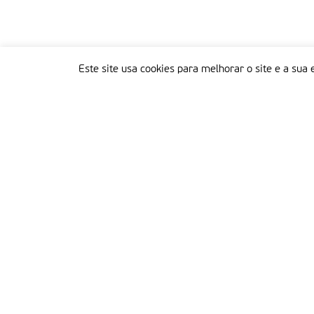
Este site usa cookies para melhorar o site e a sua 
Delegação Portuguesa do Instituto Missionário da Consolata
Morada:
Rua Francisco Marto, 52, Apartado 5
2496-908 FÁTIMA
Tel.:
249 539 430 / 249 539 460
Emails.:
redacao@fatimamissionaria.pt /
assinaturas@fatimamissionaria.pt