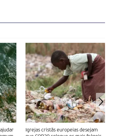
ajudar
Igrejas cristãs europeias desejam
“A Amazón