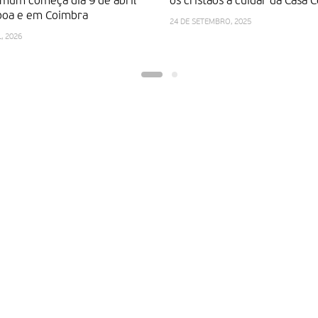
omum começa dia 9 de abril
os cristãos a cuidar da Casa
boa e em Coimbra
24 DE SETEMBRO, 2025
, 2026