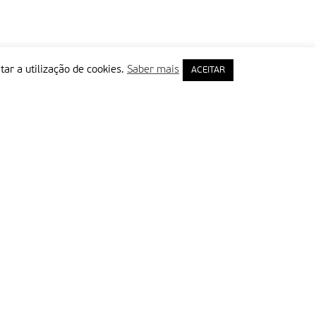
tar a utilização de cookies.
Saber mais
ACEITAR
rimeiro Nome
ail
Leia e aceite a Política de Privacidade