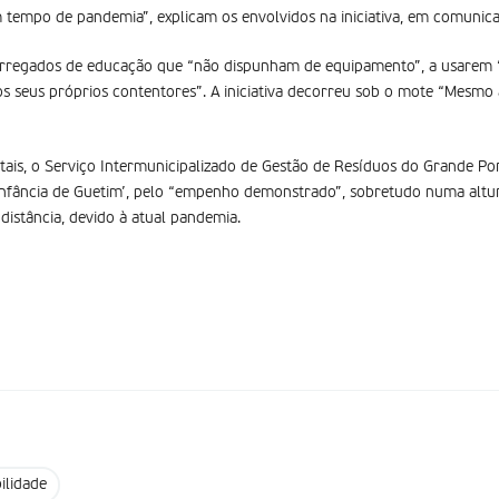
 tempo de pandemia”, explicam os envolvidos na iniciativa, em comunic
arregados de educação que “não dispunham de equipamento”, a usarem “a
 os seus próprios contentores”. A iniciativa decorreu sob o mote “Mesmo 
tais, o Serviço Intermunicipalizado de Gestão de Resíduos do Grande Porto
nfância de Guetim’, pelo “empenho demonstrado”, sobretudo numa altura
distância, devido à atual pandemia.
ilidade