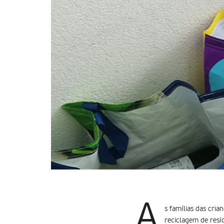
A
s famílias das cri
reciclagem de resí