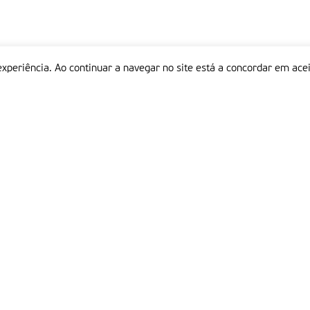
experiência. Ao continuar a navegar no site está a concordar em acei
Informações
P
QUEM SOMOS
ESTATUTO EDITORIAL
Em
FICHA TÉCNICA
LINKS
POLÍTICA DE PRIVACIDADE
CONTACTOS