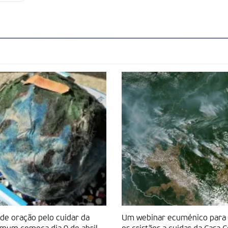
e oração pelo cuidar da
Um webinar ecuménico para 