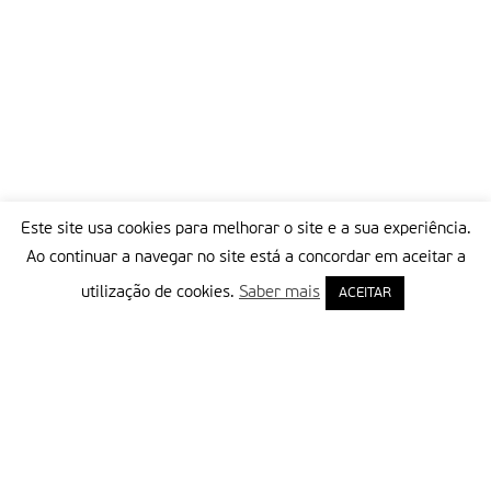
Este site usa cookies para melhorar o site e a sua experiência.
Ao continuar a navegar no site está a concordar em aceitar a
utilização de cookies.
Saber mais
ACEITAR
Delegação Portuguesa do Instituto Missionário da Consolata
Morada:
Rua Francisco Marto, 52, Apartado 5
2496-908 FÁTIMA