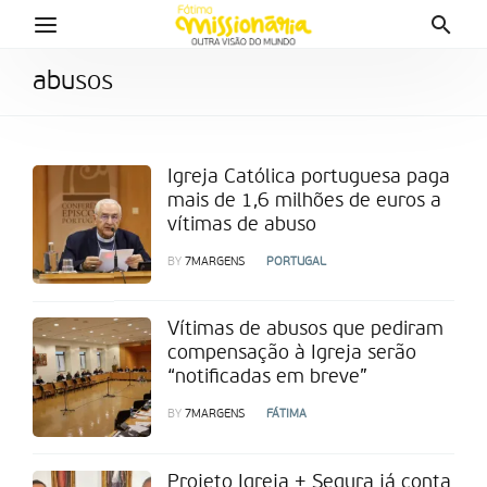
abusos
Igreja Católica portuguesa paga
mais de 1,6 milhões de euros a
vítimas de abuso
BY
7MARGENS
PORTUGAL
Vítimas de abusos que pediram
compensação à Igreja serão
“notificadas em breve”
BY
7MARGENS
FÁTIMA
Projeto Igreja + Segura já conta