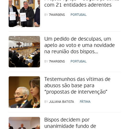
com 21 entidades aderentes
BY
7MARGENS
PORTUGAL
Um pedido de desculpas, um
apelo ao voto e uma novidade
na reunião dos bispos
portugueses
BY
7MARGENS
PORTUGAL
Testemunhos das vítimas de
abusos são base para
“propostas de intervenção”
BY
JULIANA BATISTA
FÁTIMA
Bispos decidem por
unanimidade fundo de