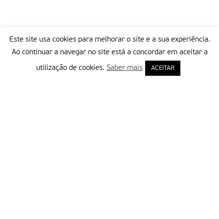
relatório, demasiados países continuam longe de alcançar a
vitória.
Este site usa cookies para melhorar o site e a sua experiência.
Texto redigido por Clara Raimundo/jornal 7Margens, ao
Ao continuar a navegar no site está a concordar em aceitar a
abrigo da parceria com a Fátima Missionária.
utilização de cookies.
Saber mais
ACEITAR
Partilhar isto:
Delegação Portuguesa do Instituto Missionário da Consolata
Morada:
Rua Francisco Marto, 52, Apartado 5
2496-908 FÁTIMA
Tel.:
249 539 430 / 249 539 460
Emails.:
redacao@fatimamissionaria.pt /
assinaturas@fatimamissionaria.pt