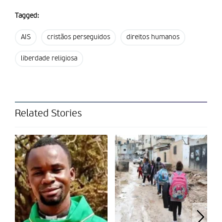
Tagged:
Entre os participantes no Mundial, os casos do Irão e da
Arábia Saudita continuam a suscitar especial preocupação. Em
AIS
cristãos perseguidos
direitos humanos
ambos os países, a legislação e as estruturas do Estado
limitam fortemente o exercício da liberdade religiosa,
liberdade religiosa
sobretudo para os convertidos do islão e para membros de
comunidades religiosas não reconhecidas oficialmente. Em
alguns casos, estas restrições podem traduzir-se em penas de
prisão ou noutras formas de repressão.
Related Stories
Na República Democrática do Congo, a situação assume
contornos diferentes. A presença de grupos armados e
jihadistas em várias regiões do país, especialmente no leste,
tem provocado ataques contra comunidades religiosas e civis,
agravando um clima de insegurança que afeta milhões de
pessoas.
A lista dos países classificados pela AIS como marcados pela
discriminação religiosa inclui ainda Egito, Turquia, Iraque,