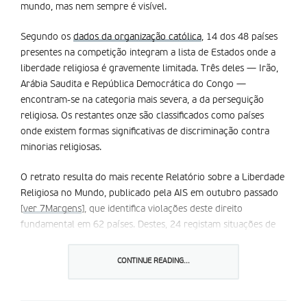
mundo, mas nem sempre é visível.
Segundo os
dados da organização católica
, 14 dos 48 países
presentes na competição integram a lista de Estados onde a
liberdade religiosa é gravemente limitada. Três deles — Irão,
Arábia Saudita e República Democrática do Congo —
encontram-se na categoria mais severa, a da perseguição
religiosa. Os restantes onze são classificados como países
onde existem formas significativas de discriminação contra
minorias religiosas.
O retrato resulta do mais recente Relatório sobre a Liberdade
Religiosa no Mundo, publicado pela AIS em outubro passado
[
ver 7Margens
], que identifica violações deste direito
fundamental em 62 países. Destes, 24 registam situações de
perseguição e 38 apresentam níveis elevados de
discriminação. No conjunto, mais de dois terços da população
CONTINUE READING...
mundial vive em contextos onde a liberdade de pensamento,
consciência e religião enfrenta restrições mais ou menos
severas.