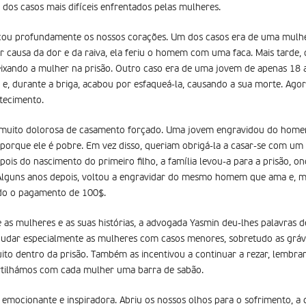
 dos casos mais difíceis enfrentados pelas mulheres.
tocou profundamente os nossos corações. Um dos casos era de uma mulhe
 causa da dor e da raiva, ela feriu o homem com uma faca. Mais tarde
deixando a mulher na prisão. Outro caso era de uma jovem de apenas 18 
 e, durante a briga, acabou por esfaqueá-la, causando a sua morte. Ago
tecimento.
 muito dolorosa de casamento forçado. Uma jovem engravidou do hom
o porque ele é pobre. Em vez disso, queriam obrigá-la a casar-se com u
epois do nascimento do primeiro filho, a família levou-a para a prisão,
 Alguns anos depois, voltou a engravidar do mesmo homem que ama e, ma
gido o pagamento de 100$.
 as mulheres e as suas histórias, a advogada Yasmin deu-lhes palavras 
udar especialmente as mulheres com casos menores, sobretudo as gráv
o dentro da prisão. Também as incentivou a continuar a rezar, lembra
partilhámos com cada mulher uma barra de sabão.
emocionante e inspiradora. Abriu os nossos olhos para o sofrimento, a d