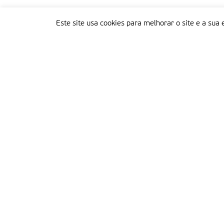
Este site usa cookies para melhorar o site e a sua 
Delegação Portuguesa do Instituto Missionário da Consolata
Morada:
Rua Francisco Marto, 52, Apartado 5
2496-908 FÁTIMA
Tel.:
249 539 430 / 249 539 460
Emails.:
redacao@fatimamissionaria.pt /
assinaturas@fatimamissionaria.pt