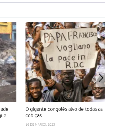
dade
O gigante congolês alvo de todas as
Sistema f
que
cobiças
8 DE MARÇO, 
16 DE MARÇO, 2023