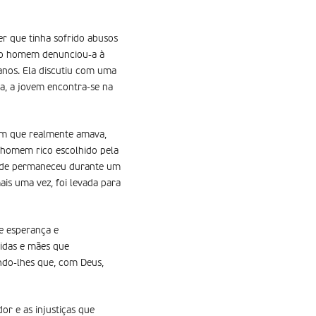
r que tinha sofrido abusos
, o homem denunciou-a à
anos. Ela discutiu com uma
ra, a jovem encontra-se na
em que realmente amava,
m homem rico escolhido pela
 onde permaneceu durante um
is uma vez, foi levada para
de esperança e
idas e mães que
ndo-lhes que, com Deus,
or e as injustiças que