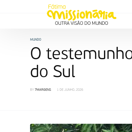
MUNDO
O testemunho
do Sul
BY
7MARGENS
1 DE JUNHO, 2026