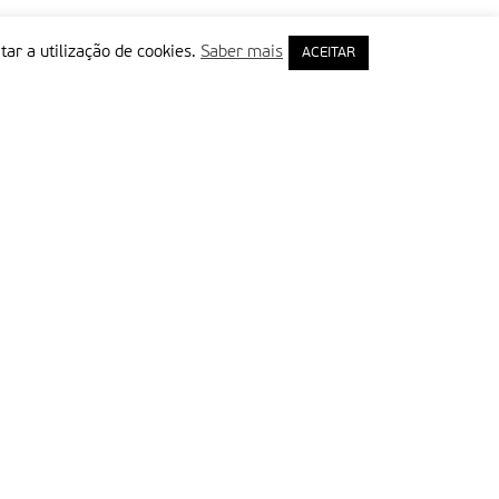
tar a utilização de cookies.
Saber mais
ACEITAR
rimeiro Nome
ail
Leia e aceite a Política de Privacidade