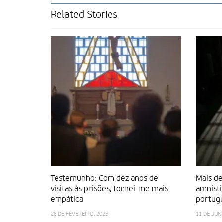
Related Stories
Testemunho: Com dez anos de
Mais d
visitas às prisões, tornei-me mais
amnisti
empática
portug
26 DE FEVEREIRO, 2025
11 DE JUN