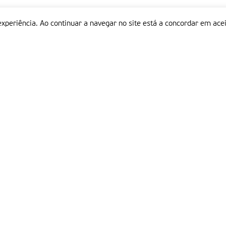
experiência. Ao continuar a navegar no site está a concordar em acei
Informações
P
QUEM SOMOS
ESTATUTO EDITORIAL
Em
FICHA TÉCNICA
LINKS
POLÍTICA DE PRIVACIDADE
CONTACTOS