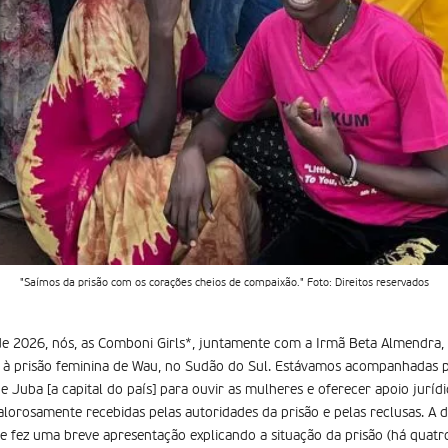
"Saímos da prisão com os corações cheios de compaixão." Foto: Direitos reservados
de 2026, nós, as Comboni Girls*, juntamente com a Irmã Beta Almendra,
ta à prisão feminina de Wau, no Sudão do Sul. Estávamos acompanhada
e Juba [a capital do país] para ouvir as mulheres e oferecer apoio juríd
rosamente recebidas pelas autoridades da prisão e pelas reclusas. A d
e fez uma breve apresentação explicando a situação da prisão (há quatr