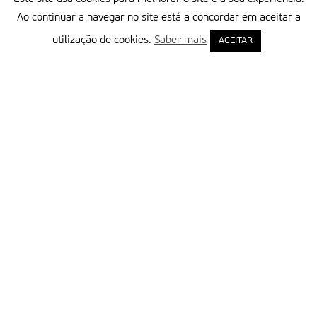
Ao continuar a navegar no site está a concordar em aceitar a
utilização de cookies.
Saber mais
ACEITAR
Delegação Portuguesa do Instituto Missionário da Consolata
Morada:
Rua Francisco Marto, 52, Apartado 5
2496-908 FÁTIMA
Tel.:
249 539 430 / 249 539 460
Emails.:
redacao@fatimamissionaria.pt /
assinaturas@fatimamissionaria.pt
Informações
Primeiro Nome