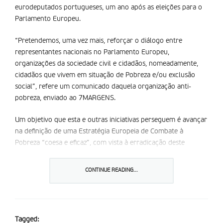
eurodeputados portugueses, um ano após as eleições para o
Parlamento Europeu.
“Pretendemos, uma vez mais, reforçar o diálogo entre
representantes nacionais no Parlamento Europeu,
organizações da sociedade civil e cidadãos, nomeadamente,
cidadãos que vivem em situação de Pobreza e/ou exclusão
social”, refere um comunicado daquela organização anti-
pobreza, enviado ao 7MARGENS.
Um objetivo que esta e outras iniciativas perseguem é avançar
na definição de uma Estratégia Europeia de Combate à
Pobreza “coesa e eficaz”, com vista à erradicação deste
fenómeno, prevista para os primeiros meses de 2026.
CONTINUE READING...
Os promotores entendem que isso só se conseguirá através
de um “diálogo participativo” que aproxime os representantes
dos países no Parlamento Europeu, as entidades da sociedade
civil e os cidadãos, nomeadamente aqueles que se encontram
Tagged:
em situação de pobreza.