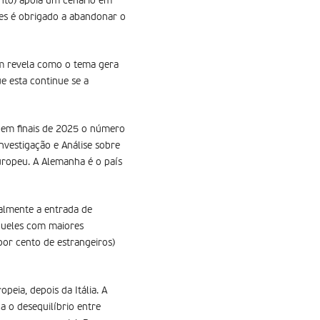
nto) apoia um cenário em
es é obrigado a abandonar o
m revela como o tema gera
e esta continue se a
 em finais de 2025 o número
nvestigação e Análise sobre
ropeu. A Alemanha é o país
almente a entrada de
queles com maiores
por cento de estrangeiros)
eia, depois da Itália. A
a o desequilíbrio entre