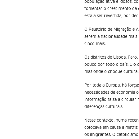
população ativa e idosos, c
fomentar o crescimento da e
está a ser revertida, por de
O Relatório de Migração e A
serem a nacionalidade mais 
cinco mais.
Os distritos de Lisboa, Far
pouco por todo o país. É o c
mas onde o choque cultural 
Por toda a Europa, há forças
necessidades da economia c
informação falsa a circular 
diferenças culturais.
Nesse contexto, numa recent
colocava em causa a matriz c
os imigrantes. O catolicismo