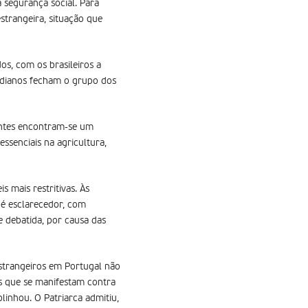
 segurança social. Para
strangeira, situação que
os, com os brasileiros a
rdianos fecham o grupo dos
rantes encontram-se um
ssenciais na agricultura,
s mais restritivas. Às
 é esclarecedor, com
e debatida, por causa das
estrangeiros em Portugal não
os que se manifestam contra
blinhou. O Patriarca admitiu,