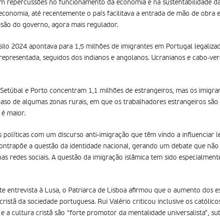
om repercussões no funcionamento da economia e na sustentabilidade da
conomia, até recentemente o país facilitava a entrada de mão de obra e
cisão do governo, agora mais regulador.
silo 2024 apontava para 1,5 milhões de imigrantes em Portugal legalizad
representada, seguidos dos indianos e angolanos. Ucranianos e cabo-ve
o, Setúbal e Porto concentram 1,1 milhões de estrangeiros, mas os imig
aso de algumas zonas rurais, em que os trabalhadores estrangeiros são e
é maior.
 políticas com um discurso anti-imigração que têm vindo a influenciar lei
ontrapõe a questão da identidade nacional, gerando um debate que não
nas redes sociais. A questão da imigração islâmica tem sido especialment
e entrevista à Lusa, o Patriarca de Lisboa afirmou que o aumento dos 
ristã da sociedade portuguesa. Rui Valério criticou inclusive os católic
 e a cultura cristã são “forte promotor da mentalidade universalista”, su