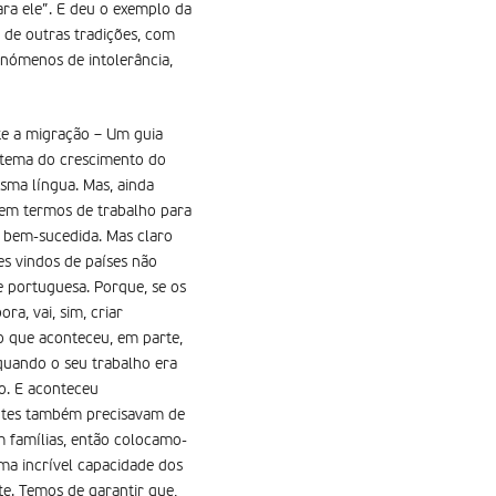
ra ele”. E deu o exemplo da
, de outras tradições, com
fenómenos de intolerância,
te a migração – Um guia
e tema do crescimento do
esma língua. Mas, ainda
 em termos de trabalho para
o bem-sucedida. Mas claro
s vindos de países não
e portuguesa. Porque, se os
a, vai, sim, criar
o que aconteceu, em parte,
uando o seu trabalho era
o. E aconteceu
antes também precisavam de
 famílias, então colocamo-
ma incrível capacidade dos
te. Temos de garantir que,