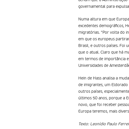
acham que a Administração e
governamental para expulsa
Numa altura em que Europa e
excedentes demográficos, Hei
migratórias. “Por volta do 
em que os europeus partira
Brasil, e outros países. Fo
que o atual. Claro que há 
em termos de importância e
Universidades de Amesterdão
Hein de Hass analisa a muda
de imigrantes, um Eldorado
outros países, especialment
últimos 50 anos, porque a 
novo, que foi receber pesso
Europa teremos, mais divers
Texto: Leonídio Paulo Ferrei