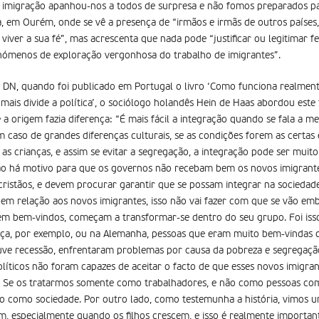
imigração apanhou-nos a todos de surpresa e não fomos preparados pa
ra, em Ourém, onde se vê a presença de “irmãos e irmãs de outros países
 viver a sua fé”, mas acrescenta que nada pode “justificar ou legitimar 
enómenos de exploração vergonhosa do trabalho de imigrantes”.
DN, quando foi publicado em Portugal o livro ‘Como funciona realmen
 mais divide a política’, o sociólogo holandês Hein de Haas abordou est
a origem fazia diferença: “É mais fácil a integração quando se fala a m
caso de grandes diferenças culturais, se as condições forem as certas
 as crianças, e assim se evitar a segregação, a integração pode ser muit
ão há motivo para que os governos não recebam bem os novos imigrante
cristãos, e devem procurar garantir que se possam integrar na sociedad
 em relação aos novos imigrantes, isso não vai fazer com que se vão embor
rem bem-vindos, começam a transformar-se dentro do seu grupo. Foi iss
a, por exemplo, ou na Alemanha, pessoas que eram muito bem-vindas q
uve recessão, enfrentaram problemas por causa da pobreza e segregaçã
líticos não foram capazes de aceitar o facto de que esses novos imigr
e. Se os tratarmos somente como trabalhadores, e não como pessoas com
o como sociedade. Por outro lado, como testemunha a história, vimos u
m, especialmente quando os filhos crescem, e isso é realmente importan