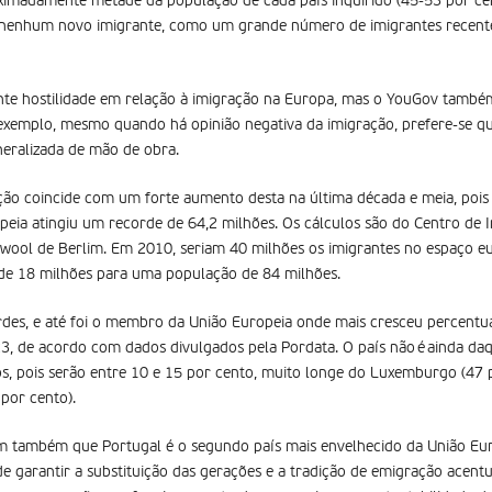
oximadamente metade da população de cada país inquirido (45-53 por ce
 nenhum novo imigrante, como um grande número de imigrantes recent
te hostilidade em relação à imigração na Europa, mas o YouGov també
 exemplo, mesmo quando há opinião negativa da imigração, prefere-se qu
neralizada de mão de obra.
ção coincide com um forte aumento desta na última década e meia, pois
peia atingiu um recorde de 64,2 milhões. Os cálculos são do Centro de I
ool de Berlim. Em 2010, seriam 40 milhões os imigrantes no espaço eu
 de 18 milhões para uma população de 84 milhões.
des, e até foi o membro da União Europeia onde mais cresceu percentu
3, de acordo com dados divulgados pela Pordata. O país não é ainda da
s, pois serão entre 10 e 15 por cento, muito longe do Luxemburgo (47 
por cento).
 também que Portugal é o segundo país mais envelhecido da União Europ
e garantir a substituição das gerações e a tradição de emigração acentu