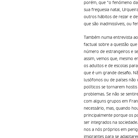
porém, que “o fenómeno da 
sua freguesia natal, Urquei
outros hábitos de rezar e de
que são inadmissíveis, ou f
Também numa entrevista ao 
factual sobre a questão que
número de estrangeiros e se 
assim, vemos que, mesmo em 
os adultos e de escolas para
que é um grande desafio. N
lusófonos ou de países não 
políticos se tornarem hostis
problemas. Se não se senti
com alguns grupos em Franç
necessário, mas, quando ho
principalmente porque os po
ser integrados na sociedad
nos a nós próprios em perig
imigrantes para se adaptare