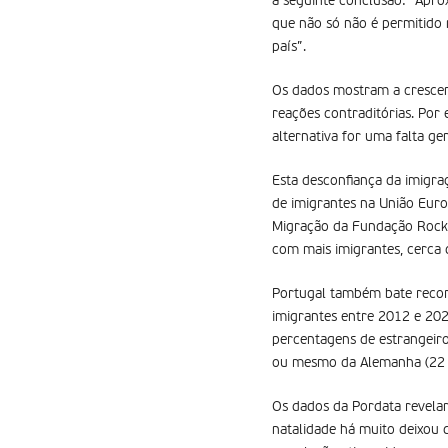
a seguinte conclusão: “Apr
que não só não é permitido
país”.
Os dados mostram a crescen
reações contraditórias. Por
alternativa for uma falta ge
Esta desconfiança da imigra
de imigrantes na União Euro
Migração da Fundação Rockw
com mais imigrantes, cerca
Portugal também bate recor
imigrantes entre 2012 e 202
percentagens de estrangeiro
ou mesmo da Alemanha (22 
Os dados da Pordata revelam
natalidade há muito deixou d