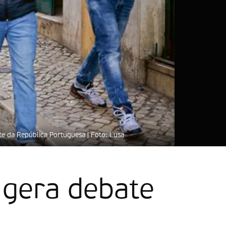
te da República Portuguesa | Foto: Lusa
“Não há portug
 gera debate