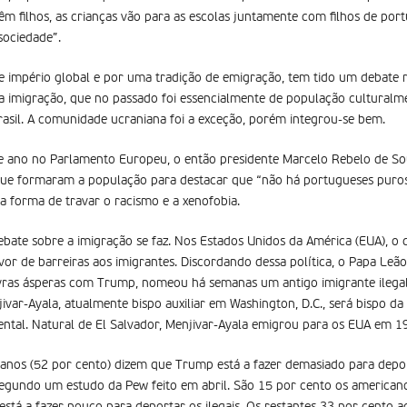
êm filhos, as crianças vão para as escolas juntamente com filhos de port
sociedade”.
 de império global e por uma tradição de emigração, tem tido um debate 
a imigração, que no passado foi essencialmente de população culturalm
Brasil. A comunidade ucraniana foi a exceção, porém integrou-se bem.
e ano no Parlamento Europeu, o então presidente Marcelo Rebelo de Sou
s que formaram a população para destacar que “não há portugueses puro
a forma de travar o racismo e a xenofobia.
bate sobre a imigração se faz. Nos Estados Unidos da América (EUA), o 
or de barreiras aos imigrantes. Discordando dessa política, o Papa Leão
lavras ásperas com Trump, nomeou há semanas um antigo imigrante ileg
ivar-Ayala, atualmente bispo auxiliar em Washington, D.C., será bispo d
ental. Natural de El Salvador, Menjivar-Ayala emigrou para os EUA em 19
anos (52 por cento) dizem que Trump está a fazer demasiado para depor
segundo um estudo da Pew feito em abril. São 15 por cento os americano