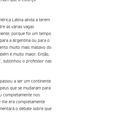
acham que o esforço
érica Latina ainda a terem
tre as várias vagas
lmente, porque foi um tempo
ara a Argentina ou para o
mento muito mais massivo do
mbém é muito maior. Então,
, sublinhou o professor nas
 passou a ser um continente
ropeus que se mudaram para
dou completamente nos
e lhe era completamente
limentará o debate sobre que