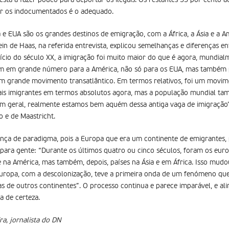
stá a fazer pouco para deportar os ilegais. Os restantes 33 por cento 
r os indocumentados é o adequado.
 EUA são os grandes destinos de emigração, com a África, a Ásia e a Am
n de Haas, na referida entrevista, explicou semelhanças e diferenças en
início do século XX, a imigração foi muito maior do que é agora, mundia
m em grande número para a América, não só para os EUA, mas também p
i um grande movimento transatlântico. Em termos relativos, foi um movi
mais imigrantes em termos absolutos agora, mas a população mundial ta
m geral, realmente estamos bem aquém dessa antiga vaga de imigração”
 e de Maastricht.
nça de paradigma, pois a Europa que era um continente de emigrantes,
 para gente: “Durante os últimos quatro ou cinco séculos, foram os eu
e na América, mas também, depois, países na Ásia e em África. Isso mu
Europa, com a descolonização, teve a primeira onda de um fenómeno qu
as de outros continentes”. O processo continua e parece imparável, e a
a de certeza.
ra, jornalista do DN