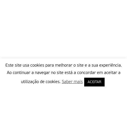
Este site usa cookies para melhorar o site e a sua experiência.
Ao continuar a navegar no site está a concordar em aceitar a
utilização de cookies.
Saber mais
ACEITAR
Delegação Portuguesa do Instituto Missionário da Consolata
Morada:
Rua Francisco Marto, 52, Apartado 5