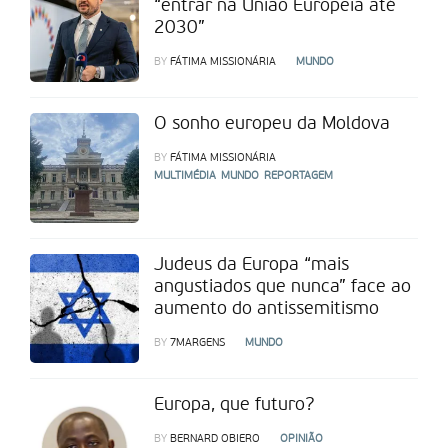
“entrar na União Europeia até
2030”
BY
FÁTIMA MISSIONÁRIA
MUNDO
O sonho europeu da Moldova
BY
FÁTIMA MISSIONÁRIA
MULTIMÉDIA
MUNDO
REPORTAGEM
Judeus da Europa “mais
angustiados que nunca” face ao
aumento do antissemitismo
BY
7MARGENS
MUNDO
Europa, que futuro?
BY
BERNARD OBIERO
OPINIÃO