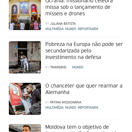
Ucrânia: missionário celebra
missa sob o lançamento de
mísseis e drones
BY
JULIANA BATISTA
MULTIMÉDIA
MUNDO
REPORTAGEM
Pobreza na Europa não pode ser
secundarizada pelo
investimento na defesa
BY
7MARGENS
MUNDO
O chanceler que quer rearmar a
Alemanha
BY
FÁTIMA MISSIONÁRIA
MULTIMÉDIA
MUNDO
REPORTAGEM
Moldova tem o objetivo de