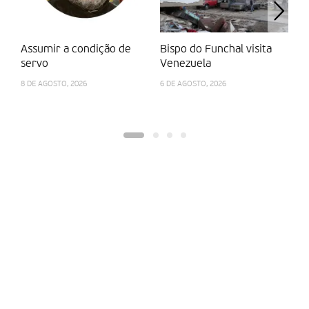
Partilhar isto:
Assumir a condição de
Bispo do Funchal visita
Cá
servo
Venezuela
Eu
Bu
8 DE AGOSTO, 2026
6 DE AGOSTO, 2026
ag
3 