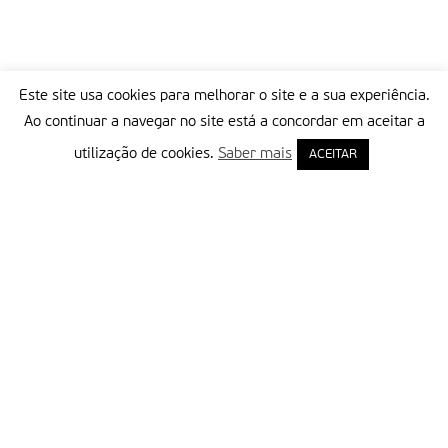
Este site usa cookies para melhorar o site e a sua experiência.
Ao continuar a navegar no site está a concordar em aceitar a
utilização de cookies.
Saber mais
ACEITAR
Delegação Portuguesa do Instituto Missionário da Consolata
Morada:
Rua Francisco Marto, 52, Apartado 5
2496-908 FÁTIMA
Tel.:
249 539 430 / 249 539 460
Emails.:
redacao@fatimamissionaria.pt /
assinaturas@fatimamissionaria.pt