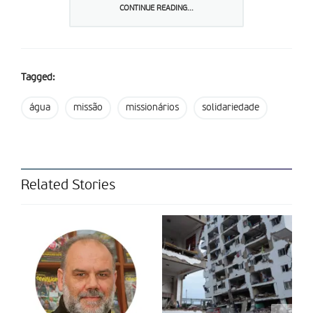
nosso tempo, dons e recursos é muito mais do que um ato
CONTINUE READING...
social e caritativo. Tudo isto está animado por uma
espiritualidade centrada na promoção integral da pessoa”,
escreve Marcelo Cattaneo, num texto enviado à FÁTIMA
MISSIONÁRIA pela Associação da Imprensa Missionária (Missão
Tagged:
Press).
água
missão
missionários
solidariedade
Para assinalar 150 anos de existência, os Missionários do
Verbo Divino lançaram o projeto “
150 anos – 150 poços
”. A
congregação está a pedir quatro mil euros para apoiar a
construção de “150 poços de água, onde ela é mais
necessária”, explicam os missionários no seu site. “Trata-se de
Related Stories
tentarmos conseguir, como congregação do Verbo Divino, os
fundos necessários para a construção de 150 poços de água
em lugares onde a água é uma necessidade premente. Que o
digam tantos missionários que se encontram a trabalhar,
sobretudo em países africanos ou asiáticos, onde, por vezes,
se percorrem quilómetros para ir buscar água.”
Mais detalhes
sobre a missão desta congregação podem ser conhecidos
online.