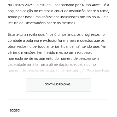
da Cáritas 2025”, o estudo – coordenado por Nuno Alves – é a
segunda edição do relatório anual da instituição sobre o tema,
tendo por base uma análise dos indicadores oficiais do INE e a
leitura do Observatório sobre os mesmos.
Esta leitura revela que, “nos últimos anos, os progressos no
combate à pobreza e exclusão foram mais modestos que os
observados no período anterior à pandemia”, sendo que, “em
várias dimensões, tem havido mesmo um retrocesso,
nomeadamente no aumento do número de pessoas sem
capacidade para ter uma alimentação adequada ou no
número de pessoas em situação de sem abrigo”. Para que haja
“progressos adicionais”, serão necessárias “intervenções de
natureza mais estrutural e mais focadas nos segmentos de
CONTINUE READING...
maior exclusão”, assinala o relatório.
Tendo em consideração que os dados foram “registados numa
fase cíclica muito favorável da economia portuguesa”, com
Tagged:
“crescimentos do emprego, dos salários reais, das pensões,