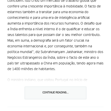
coincidem. Isto criou um mercado de trabalho global que
confere uma crescente importância à mobilidade. O facto de
estarmos também a transitar para uma economia do
conhecimento e para uma era de inteligência artificial
aumenta a importância dos recursos humanos. O desafio que
a Índia enfrenta a nível interno é o de qualificar e educar os
seus talentos para que possam dar o seu melhor contributo.
Mas, em suma, a demografia será um fator crucial na
economia internacional e, por conseguinte, também na
política mundial”, diz Subrahmanyam Jaishankar, ministro dos
Negócios Estrangeiros da Índia, sobre o facto de este ano o
país ter ultrapassado a China em população, tendo agora mais
de 1400 milhões de habitantes.
O ministro indiano, que visitou Portugal no início de
novembro, fala também da importância da democracia, o
sistema de governo que se mantém desde o fim da
CONTINUE READING...
colonização britânica: “A democracia não foi apenas uma
invenção em 1947, quando obtivemos a independência. Está
profundamente enraizada na nossa cultura e no nosso ‘ethos’.