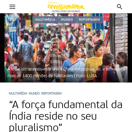
MULTIMÉDIA
MUNDO
REPORTAGEM
1/1
a
A Índia ultrapassou este ano a China em população, e tem agora
mais de 1400 milhões de habitantes | Foto: LUSA
MULTIMÉDIA
MUNDO
REPORTAGEM
“A força fundamental da
Índia reside no seu
pluralismo”