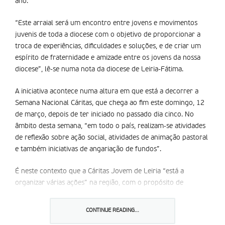
ano.
“Este arraial será um encontro entre jovens e movimentos
juvenis de toda a diocese com o objetivo de proporcionar a
troca de experiências, dificuldades e soluções, e de criar um
espírito de fraternidade e amizade entre os jovens da nossa
diocese”, lê-se numa nota da diocese de Leiria-Fátima.
A iniciativa acontece numa altura em que está a decorrer a
Semana Nacional Cáritas, que chega ao fim este domingo, 12
de março, depois de ter iniciado no passado dia cinco. No
âmbito desta semana, “em todo o país, realizam-se atividades
de reflexão sobre ação social, atividades de animação pastoral
e também iniciativas de angariação de fundos”.
É neste contexto que a Cáritas Jovem de Leiria “está a
organizar várias ações” na região, com o propósito de
“promover o encontro e discussão entre jovens sobre a
atualidade, e divulgar projetos onde os jovens se possam
CONTINUE READING...
integrar ativamente”. Este organismo humanitário da Igreja