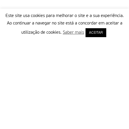
Este site usa cookies para melhorar o site e a sua experiência.
Ao continuar a navegar no site está a concordar em aceitar a
utilização de cookies.
Saber mais
ACEITAR
Delegação Portuguesa do Instituto Missionário da Consolata
Morada:
Rua Francisco Marto, 52, Apartado 5
2496-908 FÁTIMA
Tel.:
249 539 430 / 249 539 460
Emails.:
redacao@fatimamissionaria.pt /
assinaturas@fatimamissionaria.pt
Informações