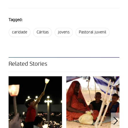
Católica afirma que “desenvolve projetos 100 por cento
voluntários, com o objetivo de chamar os jovens a
contribuírem para uma sociedade melhor”.
Tagged:
Partilhar isto:
caridade
Cáritas
jovens
Pastoral juvenil
Related Stories