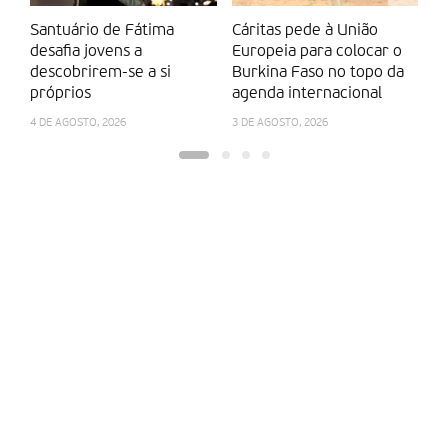
Santuário de Fátima
Cáritas pede à União
A
desafia jovens a
Europeia para colocar o
p
descobrirem-se a si
Burkina Faso no topo da
e
próprios
agenda internacional
28
4 DE AGOSTO, 2026
3 DE AGOSTO, 2026