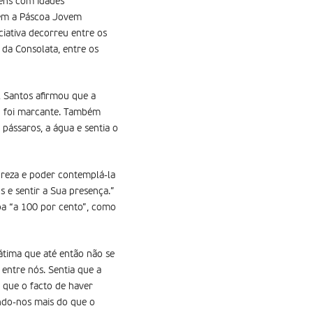
ens com idades
erem a Páscoa Jovem
iciativa decorreu entre os
 da Consolata, entre os
 Santos afirmou que a
s” foi marcante. Também
 pássaros, a água e sentia o
ureza e poder contemplá-la
 e sentir a Sua presença.”
oa “a 100 por cento”, como
átima que até então não se
entre nós. Sentia que a
 que o facto de haver
ando-nos mais do que o