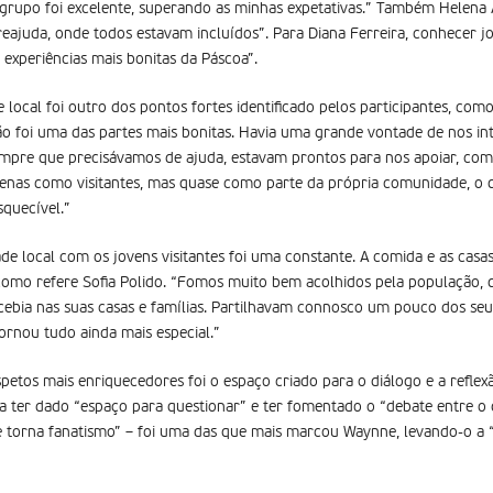
 grupo foi excelente, superando as minhas expetativas.” Também Helena 
ajuda, onde todos estavam incluídos”. Para Diana Ferreira, conhecer j
experiências mais bonitas da Páscoa”.
local foi outro dos pontos fortes identificado pelos participantes, c
 foi uma das partes mais bonitas. Havia uma grande vontade de nos int
empre que precisávamos de ajuda, estavam prontos para nos apoiar, com a
enas como visitantes, mas quase como parte da própria comunidade, o q
squecível.”
 local com os jovens visitantes foi uma constante. A comida e as casa
como refere Sofia Polido. “Fomos muito bem acolhidos pela população, 
cebia nas suas casas e famílias. Partilhavam connosco um pouco dos se
tornou tudo ainda mais especial.”
petos mais enriquecedores foi o espaço criado para o diálogo e a refle
iva ter dado “espaço para questionar” e ter fomentado o “debate entre o 
 torna fanatismo” – foi uma das que mais marcou Waynne, levando-o a “r