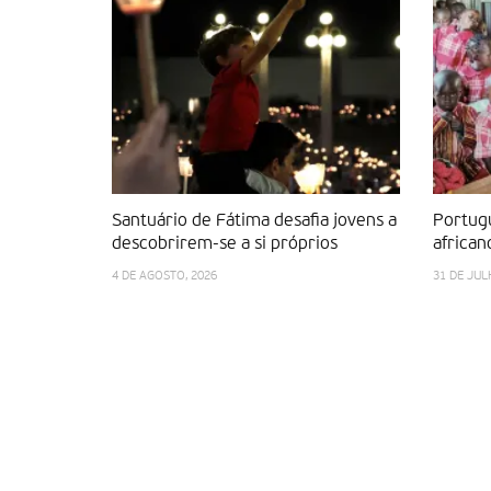
Santuário de Fátima desafia jovens a
Portug
descobrirem-se a si próprios
african
4 DE AGOSTO, 2026
31 DE JUL