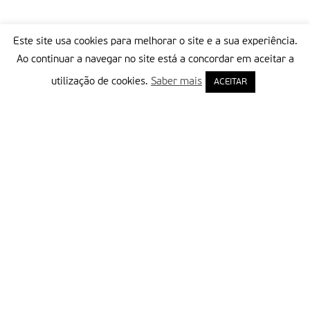
Este site usa cookies para melhorar o site e a sua experiência.
Ao continuar a navegar no site está a concordar em aceitar a
utilização de cookies.
Saber mais
ACEITAR
Delegação Portuguesa do Instituto Missionário da Consolata
Morada:
Rua Francisco Marto, 52, Apartado 5
2496-908 FÁTIMA
Tel.:
249 539 430 / 249 539 460
Emails.:
redacao@fatimamissionaria.pt /
assinaturas@fatimamissionaria.pt
Informações