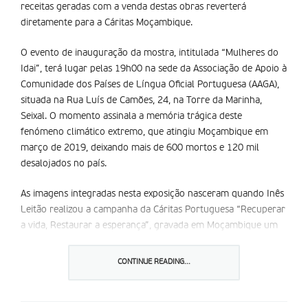
receitas geradas com a venda destas obras reverterá
diretamente para a Cáritas Moçambique.
O evento de inauguração da mostra, intitulada “Mulheres do
Idai”, terá lugar pelas 19h00 na sede da Associação de Apoio à
Comunidade dos Países de Língua Oficial Portuguesa (AAGA),
situada na Rua Luís de Camões, 24, na Torre da Marinha,
Seixal. O momento assinala a memória trágica deste
fenómeno climático extremo, que atingiu Moçambique em
março de 2019, deixando mais de 600 mortos e 120 mil
desalojados no país.
As imagens integradas nesta exposição nasceram quando Inês
Leitão realizou a campanha da Cáritas Portuguesa “Recuperar
a vida, Restaurar a esperança”, gravada em Moçambique um
ano após a tragédia. A autora captou a força destas mulheres
— com a exceção de um rapaz — recorrendo à sua câmara.
CONTINUE READING...
Nascida em Lisboa em 1981, Inês Leitão conta com uma
sólida carreira ligada à escrita, à dramaturgia e ao