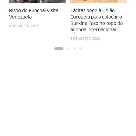
Partilhar isto:
Bispo do Funchal visita
Cáritas pede à União
P
Venezuela
Europeia para colocar o
ve
Burkina Faso no topo da
6 DE AGOSTO, 2026
31
agenda internacional
3 DE AGOSTO, 2026