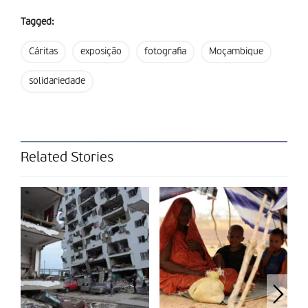
documentarismo de cariz social e humanitário. A sua ligação
Tagged:
ao continente africano e às causas solidárias tem sido uma
constante: em 2017, levou o documentário
Este é o meu
Cáritas
exposição
fotografia
Moçambique
corpo
(sobre mutilação genital feminina) à cimeira da OMS em
Nova Iorque. Mais recentemente, realizou as séries
“Poder no
solidariedade
Feminino
e
Afrocutz
na RTP África, além do
documentário
Alentejo Calling
(2023), que abordou o
fenómeno da imigração no Alentejo e contou com o
apoio do
7Margens
.
Related Stories
Agora, ao expor dez fotografias com histórias e rostos de
mulheres moçambicanas apanhadas na dor da
devastação deixada pelo ciclone Idai, Inês Leitão quer colocar
a questão: “O que o Idai ainda significa na Beira?”. E sabendo
que significa ainda necessidade de ajuda, transforma esta sua
primeira exposição fotográfica num ato de solidariedade.
Texto redigido por 7Margens, ao abrigo da parceria com a
Fátima Missionária.