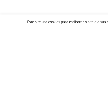
Este site usa cookies para melhorar o site e a sua 
Delegação Portuguesa do Instituto Missionário da Consolata
Morada:
Rua Francisco Marto, 52, Apartado 5
2496-908 FÁTIMA
Tel.:
249 539 430 / 249 539 460
Emails.:
redacao@fatimamissionaria.pt /
assinaturas@fatimamissionaria.pt