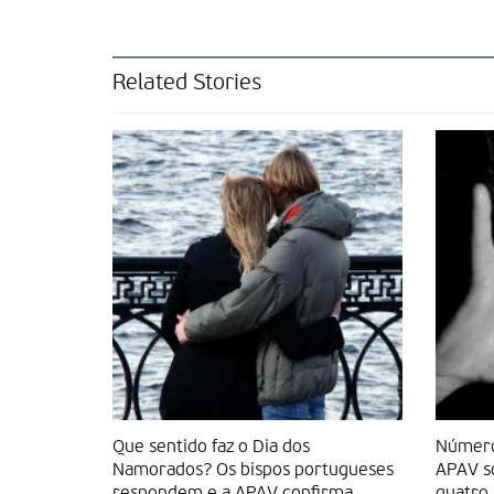
Related Stories
Que sentido faz o Dia dos
Número 
Namorados? Os bispos portugueses
APAV s
respondem e a APAV confirma
quatro