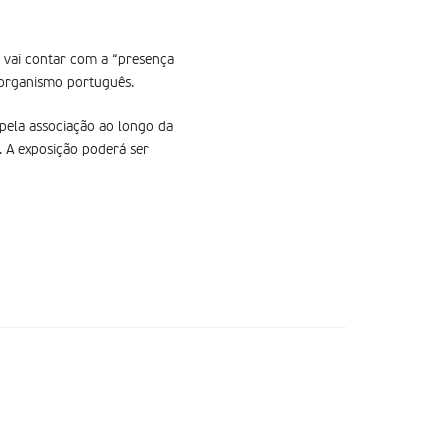
o vai contar com a “presença
o organismo português.
pela associação ao longo da
V. A exposição poderá ser