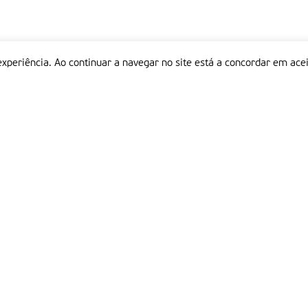
experiência. Ao continuar a navegar no site está a concordar em acei
Informações
P
QUEM SOMOS
ESTATUTO EDITORIAL
Em
FICHA TÉCNICA
LINKS
POLÍTICA DE PRIVACIDADE
CONTACTOS