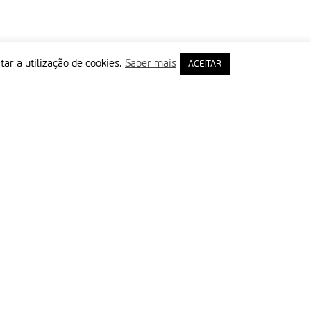
tar a utilização de cookies.
Saber mais
ACEITAR
rimeiro Nome
ail
Leia e aceite a Política de Privacidade