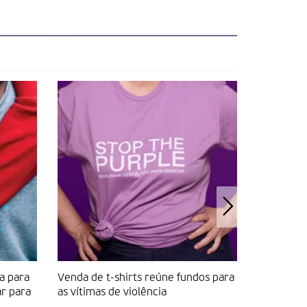
a para
Venda de t-shirts reúne fundos para
APAV dina
ar para
as vítimas de violência
contra a v