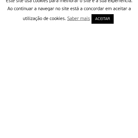
Este site usa cookies para melhorar o site e a sua experiência.
Ao continuar a navegar no site está a concordar em aceitar a
utilização de cookies.
Saber mais
ACEITAR
Delegação Portuguesa do Instituto Missionário da Consolata
Morada:
Rua Francisco Marto, 52, Apartado 5
2496-908 FÁTIMA
Tel.:
249 539 430 / 249 539 460
Emails.:
redacao@fatimamissionaria.pt /
assinaturas@fatimamissionaria.pt
Informações
Primeiro Nome