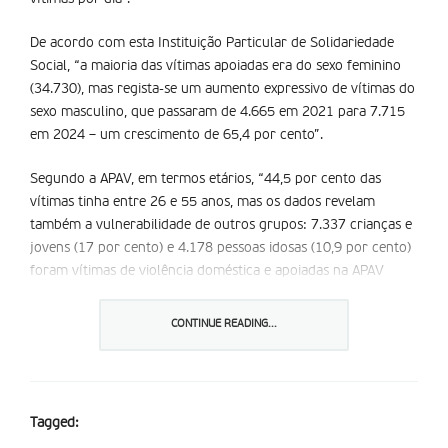
De acordo com esta Instituição Particular de Solidariedade
Social, “a maioria das vítimas apoiadas era do sexo feminino
(34.730), mas regista-se um aumento expressivo de vítimas do
sexo masculino, que passaram de 4.665 em 2021 para 7.715
em 2024 – um crescimento de 65,4 por cento”.
Segundo a APAV, em termos etários, “44,5 por cento das
vítimas tinha entre 26 e 55 anos, mas os dados revelam
também a vulnerabilidade de outros grupos: 7.337 crianças e
jovens (17 por cento) e 4.178 pessoas idosas (10,9 por cento)
foram vítimas de violência doméstica e apoiadas na APAV
durante este período”. A generalidade das vítimas apoiadas
por esta instituição entre 2021 e 2024 era de nacionalidade
CONTINUE READING...
portuguesa.
Entre as 43.110 vítimas apoiadas nos últimos quatro anos,
“mais de 23 mil” estavam a viver “situações de vitimação
Tagged:
continuada, ou seja, episódios repetidos de violência ao longo