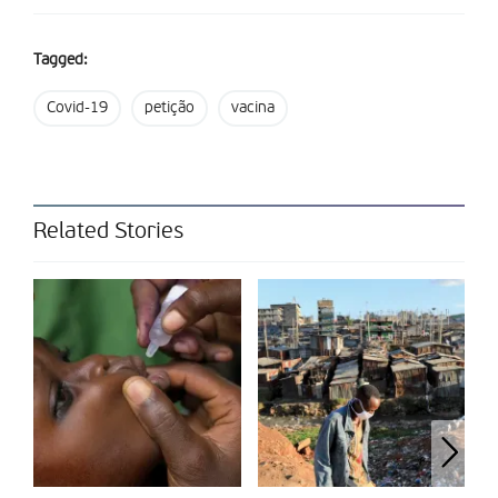
contra a Covid-19 que está a ser coordenada pela
Organização Mundial da Saúde”, adianta, por sua vez, Ellen’t
Tagged:
Hoen, especialista em patentes de medicamentos.
Covid-19
petição
vacina
Partilhar isto:
Related Stories