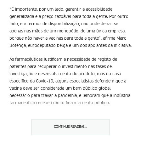
“É importante, por um lado, garantir a acessibilidade
generalizada e a preço razoável para toda a gente. Por outro
lado, em termos de disponibilização, não pode deixar-se
apenas nas mãos de um monopólio, de uma única empresa,
porque não haveria vacinas para toda a gente”, afirma Marc
Botenga, eurodeputado belga e um dos apoiantes da iniciativa.
As farmacêuticas justificam a necessidade de registo de
patentes para recuperar o investimento nas fases de
investigação e desenvolvimento do produto, mas no caso
específico da Covid-19, alguns especialistas defendem que a
vacina deve ser considerada um bem público global
necessário para travar a pandemia, e lembram que a indústria
farmacêutica recebeu muito financiamento público.
“Os governos que agora disponibilizam verbas públicas
podem impor condições, argumentando que o conhecimento
CONTINUE READING...
obtido com base em subsídios públicos deve ser partilhado
com todos os que integram a plataforma científica para a luta