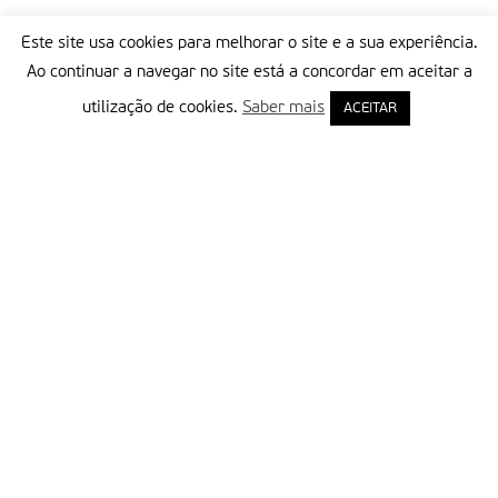
Este site usa cookies para melhorar o site e a sua experiência.
Ao continuar a navegar no site está a concordar em aceitar a
utilização de cookies.
Saber mais
ACEITAR
Delegação Portuguesa do Instituto Missionário da Consolata
Morada:
Rua Francisco Marto, 52, Apartado 5
2496-908 FÁTIMA
Tel.:
249 539 430 / 249 539 460
Emails.:
redacao@fatimamissionaria.pt /
assinaturas@fatimamissionaria.pt
Informações