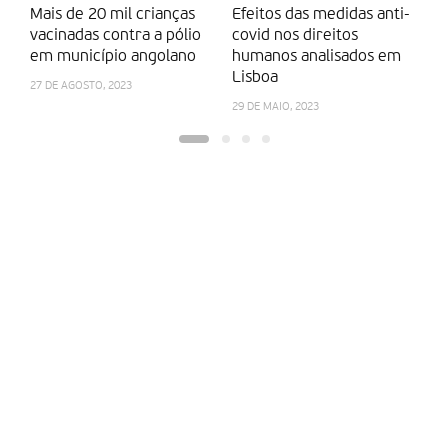
Mais de 20 mil crianças
Efeitos das medidas anti-
2
vacinadas contra a pólio
covid nos direitos
30
em município angolano
humanos analisados em
Lisboa
27 DE AGOSTO, 2023
29 DE MAIO, 2023