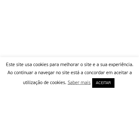
Este site usa cookies para melhorar o site e a sua experiência.
Ao continuar a navegar no site está a concordar em aceitar a
utilização de cookies.
Saber mais
ACEITAR
Delegação Portuguesa do Instituto Missionário da Consolata
Morada:
Rua Francisco Marto, 52, Apartado 5
2496-908 FÁTIMA