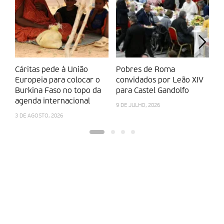
Cáritas pede à União
Pobres de Roma
N
Europeia para colocar o
convidados por Leão XIV
Po
Burkina Faso no topo da
para Castel Gandolfo
pa
agenda internacional
9 DE JULHO, 2026
24
3 DE AGOSTO, 2026