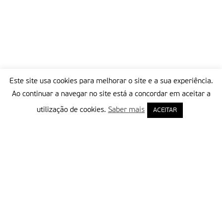
Este site usa cookies para melhorar o site e a sua experiência.
Ao continuar a navegar no site está a concordar em aceitar a
utilização de cookies.
Saber mais
ACEITAR
Delegação Portuguesa do Instituto Missionário da Consolata
Morada:
Rua Francisco Marto, 52, Apartado 5
2496-908 FÁTIMA
Tel.:
249 539 430 / 249 539 460