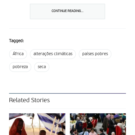
chuva e o prosseguimento da seca, com consequências que se
podem estender aos países vizinhos.
CONTINUE READING...
Partilhar isto:
Tagged:
África
alterações climáticas
países pobres
pobreza
seca
Related Stories