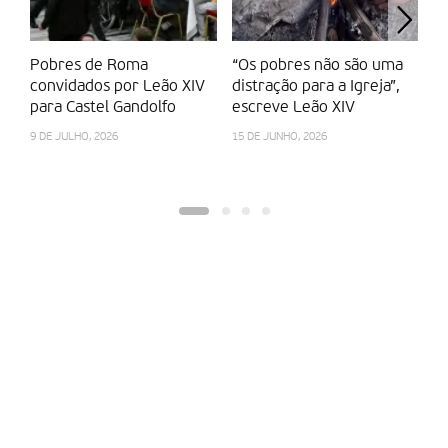
Pobres de Roma
“Os pobres não são uma
Re
convidados por Leão XIV
distração para a Igreja”,
ag
para Castel Gandolfo
escreve Leão XIV
7 
9 DE JULHO, 2026
15 DE JUNHO, 2026