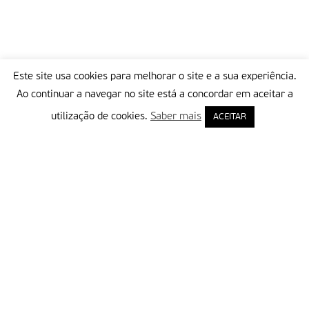
Este site usa cookies para melhorar o site e a sua experiência.
Ao continuar a navegar no site está a concordar em aceitar a
utilização de cookies.
Saber mais
ACEITAR
Delegação Portuguesa do Instituto Missionário da Consolata
Morada:
Rua Francisco Marto, 52, Apartado 5
2496-908 FÁTIMA
Tel.:
249 539 430 / 249 539 460
Emails.:
redacao@fatimamissionaria.pt /
assinaturas@fatimamissionaria.pt