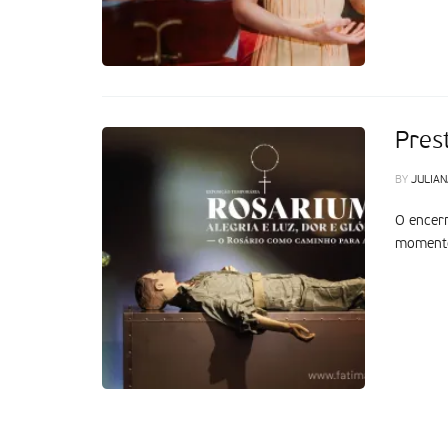
Pres
BY
JULIAN
O encerr
momento 