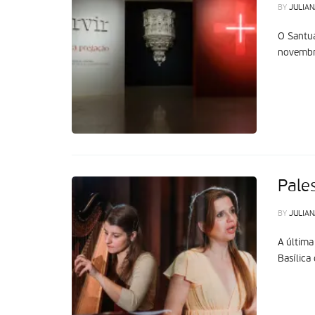
BY
JULIAN
O Santuá
novembr
Pale
BY
JULIAN
A última
Basílica