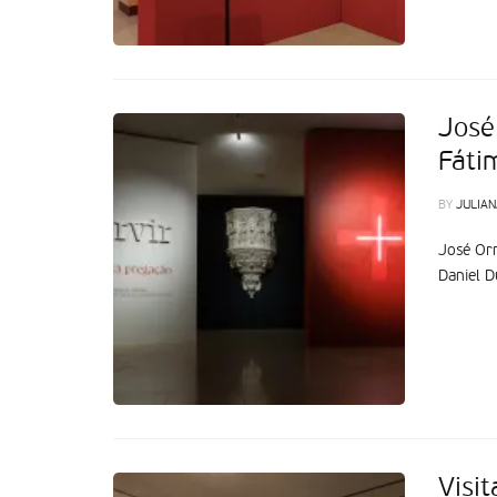
José
Fáti
BY
JULIAN
José Orn
Daniel D
Visi