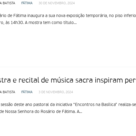
A BATISTA
FÁTIMA
30 DE NOVEMBRO, 2024
rio de Fátima inaugura a sua nova exposição temporária, no piso inferio
o, às 14h30. A mostra tem como título…
stra e recital de música sacra inspiram pe
A BATISTA
FÁTIMA
3 DE NOVEMBRO, 2024
 sessão deste ano pastoral da iniciativa “Encontros na Basílica” realiza
 de Nossa Senhora do Rosário de Fátima. A…