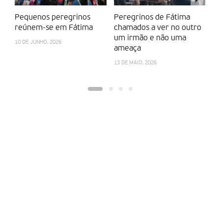
Pequenos peregrinos
Peregrinos de Fátima
Ig
reúnem-se em Fátima
chamados a ver no outro
no
um irmão e não uma
fl
10 DE JUNHO, 2026
ameaça
12
13 DE MAIO, 2026