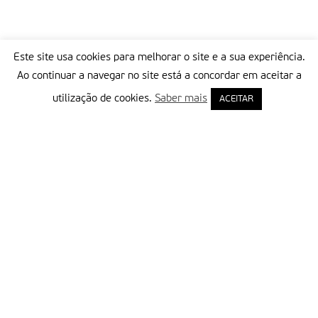
Este site usa cookies para melhorar o site e a sua experiência.
Ao continuar a navegar no site está a concordar em aceitar a
utilização de cookies.
Saber mais
ACEITAR
Delegação Portuguesa do Instituto Missionário da Consolata
Morada:
Rua Francisco Marto, 52, Apartado 5
2496-908 FÁTIMA
Tel.:
249 539 430 / 249 539 460
Emails.:
redacao@fatimamissionaria.pt /
assinaturas@fatimamissionaria.pt