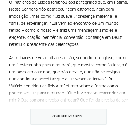
O Patriarca de Lisboa lembrou aos peregrinos que, em Fátima,
Nossa Senhora não apareceu “com estrondo, nem com
imposição”, mas como “luz suave”, “presença materna” e
“sinal de esperança”. “Ela vem ao encontro de um mundo
ferido – como o nosso – e traz uma mensagem simples e
exigente: oração, penitência, conversão, confiança em Deus”,
referiu o presidente das celebrações.
As milhares de velas ali acesas são, segundo o religioso, como
um “testemunho para o mundo”, que mostra como “a Igreja é
um povo em caminho, que não desiste, que não se resigna,
que continua a acreditar que a luz vence as trevas”. Rui
Valério convidou os fiéis a refletirem sobre a forma como
podem ser luz para o mundo. “Que luz preciso reacender em
mim? Que sombra preciso entregar? Que ferida precisa de ser
iluminada pela graça?”, questionou.
CONTINUE READING...
A concelebrar esta cerimónia esteve José Ornelas, bispo da
diocese de Leiria-Fátima, António Marto, cardeal e bispo-
emérito da mesma diocese, assim como 22 bispos, 208 padres