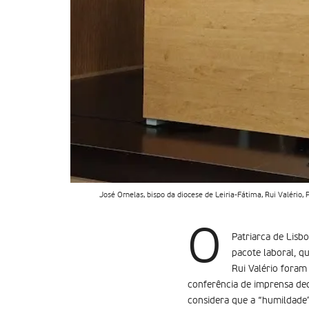
José Ornelas, bispo da diocese de Leiria-Fátima, Rui Valério,
O
Patriarca de Lisb
pacote laboral, q
Rui Valério foram 
conferência de imprensa dedi
considera que a “humildade”