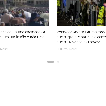
inos de Fátima chamados a
Velas acesas em Fátima mos
 outro um irmão e não uma
que a Igreja “continua a acre
a
que a luz vence as trevas”
O, 2026
13 DE MAIO, 2026