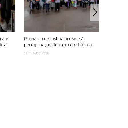
tram
Patriarca de Lisboa preside à
Chuva ace
ditar
peregrinação de maio em Fátima
peregrino
Fátima
12 DE MAIO, 2026
11 DE MAIO, 2