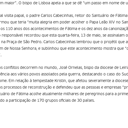
 maior”. O bispo de Lisboa apela a que se dê “um passo em nome de 
l visita papal, o padre Carlos Cabecinhas, reitor do Santuário de Fáti
irmou que teria “muita alegria em poder acolher o Papa Leão XIV no San
 os 110 anos dos acontecimentos de Fátima e os dez anos da canonizaçã
o responsável recordou que esta quarta-feira, 13 de maio, se assinalam 
I na Praça de São Pedro. Carlos Cabecinhas lembrou que o projétil que at
m de Nossa Senhora, e sublinhou que este acontecimento mostra que “
.
conflitos decorrem no mundo, José Ornelas, bispo da diocese de Leir
ferência aos vários povos assolados pela guerra, destacando o caso do S
me. Em relação à tempestade Kristin, que afetou severamente a diocese
s processos de reconstrução e defendeu que as pessoas e empresas “pr
uário de Fátima acolhe atualmente milhares de peregrinos para a prime
ndo a participação de 170 grupos oficiais de 30 países.