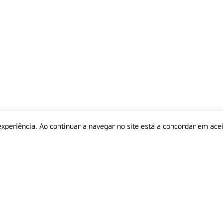
experiência. Ao continuar a navegar no site está a concordar em acei
Informações
P
QUEM SOMOS
ESTATUTO EDITORIAL
Em
FICHA TÉCNICA