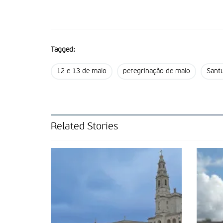
Tagged:
12 e 13 de maio
peregrinação de maio
Santu
Related Stories