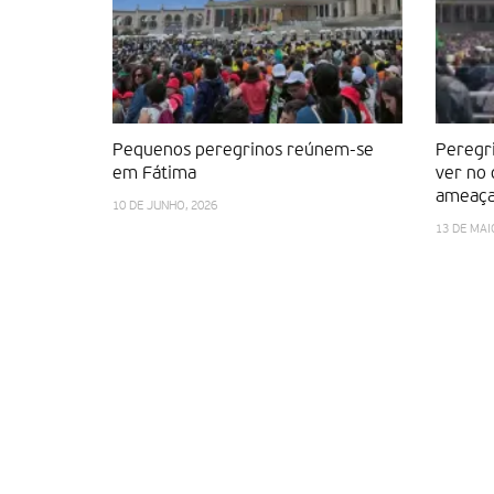
Pequenos peregrinos reúnem-se
Peregr
em Fátima
ver no
ameaç
10 DE JUNHO, 2026
13 DE MAI