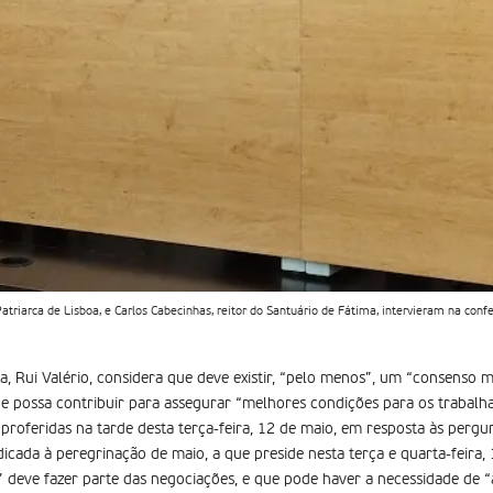
 Patriarca de Lisboa, e Carlos Cabecinhas, reitor do Santuário de Fátima, intervieram na c
oa, Rui Valério, considera que deve existir, “pelo menos”, um “consenso
ue possa contribuir para assegurar “melhores condições para os trabalh
proferidas na tarde desta terça-feira, 12 de maio, em resposta às pergun
cada à peregrinação de maio, a que preside nesta terça e quarta-feira, 
 deve fazer parte das negociações, e que pode haver a necessidade de “