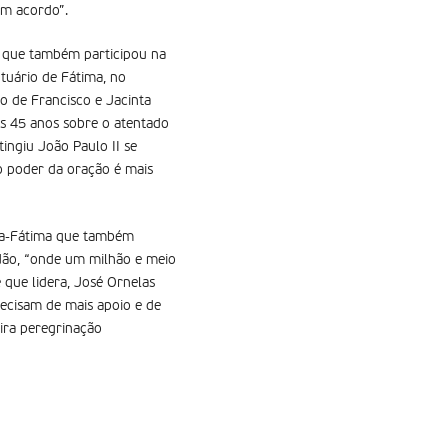
um acordo”.
ma que também participou na
tuário de Fátima, no
o de Francisco e Jacinta
os 45 anos sobre o atentado
ingiu João Paulo II se
o poder da oração é mais
ia-Fátima que também
udão, “onde um milhão e meio
 que lidera, José Ornelas
ecisam de mais apoio e de
ira peregrinação