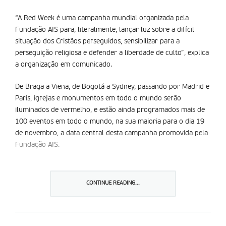
“A Red Week é uma campanha mundial organizada pela
Fundação AIS para, literalmente, lançar luz sobre a difícil
situação dos Cristãos perseguidos, sensibilizar para a
perseguição religiosa e defender a liberdade de culto”, explica
a organização em comunicado.
De Braga a Viena, de Bogotá a Sydney, passando por Madrid e
Paris, igrejas e monumentos em todo o mundo serão
iluminados de vermelho, e estão ainda programados mais de
100 eventos em todo o mundo, na sua maioria para o dia 19
de novembro, a data central desta campanha promovida pela
Fundação AIS.
Espera-se que a iniciativa atraia mais de 10 mil participantes
diretos em momentos de oração, reuniões escolares,
CONTINUE READING...
concertos, marchas e outros atos públicos, e que reúna mais
de 500 mil participantes através dos meios de comunicação e
plataformas
online
.