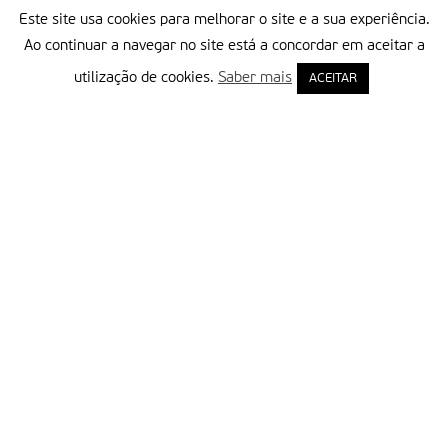
Partilhar isto:
Este site usa cookies para melhorar o site e a sua experiência.
Ao continuar a navegar no site está a concordar em aceitar a
utilização de cookies.
Saber mais
ACEITAR
Delegação Portuguesa do Instituto Missionário da Consolata
Morada:
Rua Francisco Marto, 52, Apartado 5
2496-908 FÁTIMA
Tel.:
249 539 430 / 249 539 460
Emails.:
redacao@fatimamissionaria.pt /
assinaturas@fatimamissionaria.pt
Informações