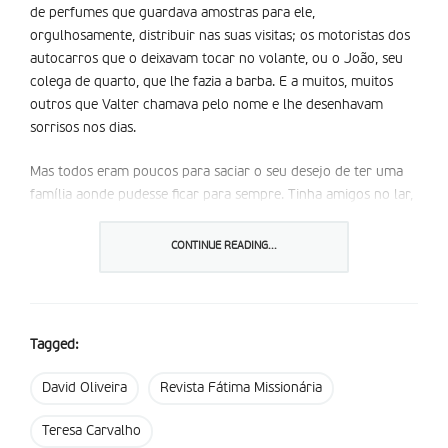
de perfumes que guardava amostras para ele,
orgulhosamente, distribuir nas suas visitas; os motoristas dos
autocarros que o deixavam tocar no volante, ou o João, seu
colega de quarto, que lhe fazia a barba. E a muitos, muitos
outros que Valter chamava pelo nome e lhe desenhavam
sorrisos nos dias.
Mas todos eram poucos para saciar o seu desejo de ter uma
família aonde pudesse ficar para sempre. Tinha amigos no lar,
mas não era esse o seu sonho. A sua ambição era sempre a
mesma e não parava de crescer: ficar sempre, sempre,
CONTINUE READING...
sempre, na casa da tia Rosa e do tio Nuno. Quando lhe
perguntavam porquê, Valter sabia dizer: na casa deles,
quando ia de férias e fins de semana, Valter sentia-se uma
pessoa igual às outras pessoas. Os tios e os primos até
Tagged:
entendiam as suas piadas, e riam-se com ele. Isso era o que
Valter mais gostava de fazer: fazer os tios e os primos rir. E
David Oliveira
Revista Fátima Missionária
ele, ali, sabia fazer rir, porque andava feliz.
Teresa Carvalho
A tia Rosa e todos sabiam pô-lo assim, feliz. Nem era preciso