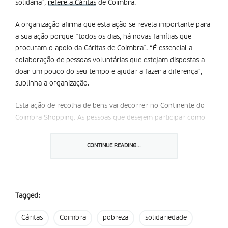
solidária”,
refere a Cáritas
de Coimbra.
A organização afirma que esta ação se revela importante para
a sua ação porque “todos os dias, há novas famílias que
procuram o apoio da Cáritas de Coimbra”. “É essencial a
colaboração de pessoas voluntárias que estejam dispostas a
doar um pouco do seu tempo e ajudar a fazer a diferença”,
sublinha a organização.
Esta ação de recolha de bens vai decorrer no Continente do
Coimbra Shopping. As pessoas que desejem participar como
voluntárias neste campanha, devem preencher um
formulário
até ao próximo dia 28 de julho.
CONTINUE READING...
Partilhar isto:
Tagged:
Cáritas
Coimbra
pobreza
solidariedade