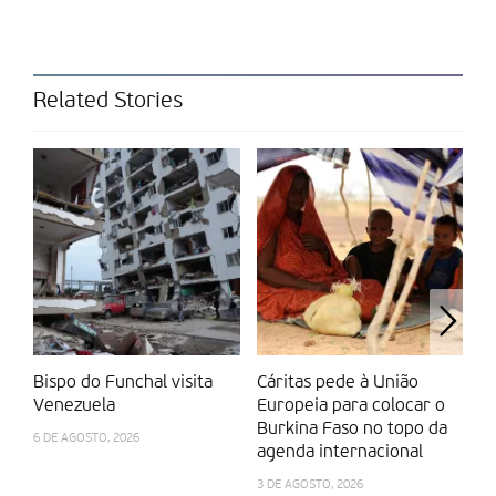
Related Stories
Bispo do Funchal visita
Cáritas pede à União
A
Venezuela
Europeia para colocar o
p
Burkina Faso no topo da
e
6 DE AGOSTO, 2026
agenda internacional
28
3 DE AGOSTO, 2026