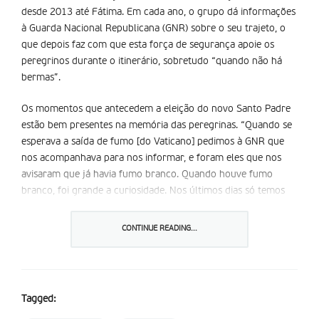
desde 2013 até Fátima. Em cada ano, o grupo dá informações
à Guarda Nacional Republicana (GNR) sobre o seu trajeto, o
que depois faz com que esta força de segurança apoie os
peregrinos durante o itinerário, sobretudo “quando não há
bermas”.
Os momentos que antecedem a eleição do novo Santo Padre
estão bem presentes na memória das peregrinas. “Quando se
esperava a saída de fumo [do Vaticano] pedimos à GNR que
nos acompanhava para nos informar, e foram eles que nos
avisaram que já havia fumo branco. Quando houve fumo
branco, foi grande a curiosidade. Nos últimos dias só temos
caminhado e a ainda não sabemos muito sobre o novo Papa,
mas a verdade é que ainda todos temos muito presente o
CONTINUE READING...
Papa Francisco, de quem todos gostamos tanto.”
A atitude de um dos GNR sensibilizou muito o grupo de
peregrinos. “Acompanharam-nos dois GNR. Um conduzia a
Tagged:
carrinha, e um outro, com 23 anos, caminhou ao nosso lado.