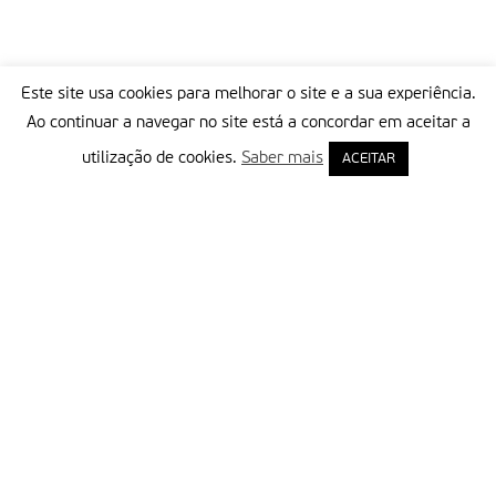
Este site usa cookies para melhorar o site e a sua experiência.
Ao continuar a navegar no site está a concordar em aceitar a
utilização de cookies.
Saber mais
ACEITAR
Delegação Portuguesa do Instituto Missionário da Consolata
Morada:
Rua Francisco Marto, 52, Apartado 5
2496-908 FÁTIMA
Tel.:
249 539 430 / 249 539 460
Emails.:
redacao@fatimamissionaria.pt /
assinaturas@fatimamissionaria.pt