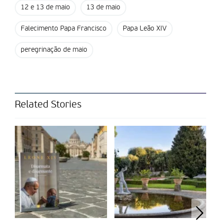
Fez 20 quilómetros connosco”, recordam as mulheres, que,
12 e 13 de maio
13 de maio
em grupo, fizeram cerca de 120 quilómetros entre os dias 8 e
12 de maio.
Falecimento Papa Francisco
Papa Leão XIV
Ao longo do percurso, o grupo pernoitou em “lares, centro de
peregrinação de maio
dias e em casas de congregações religiosas”. Durante o
trajeto, depararam-se com muitos outros peregrinos.
“Encontrámos muitos peregrinos durante o caminho. Nós
caminhamos com carrinhas de apoio e outros grupos
também, e há solidariedade entre nós. Oferecemos bens uns
Related Stories
aos outros.” Em Mora, ficou um grupo de fiéis a confecionar a
alimentação para quem caminha. “A partir de Mora, fazem
para nós café, chá e bolos. Preparam também fruta para nós,
e alguém vai ao nosso encontro para nos entregar.”
Além da GNR, este grupo contou com o apoio da Ordem de
Malta. “A Ordem de Malta foi ao nosso encontro. Na equipa
deles há médicos e enfermeiros. Fazem-nos massagens,
tratam bolhas e feridas”. O caminho e a chegada a Fátima são
um momento de gratificação. “Caminhamos quatro dias, com