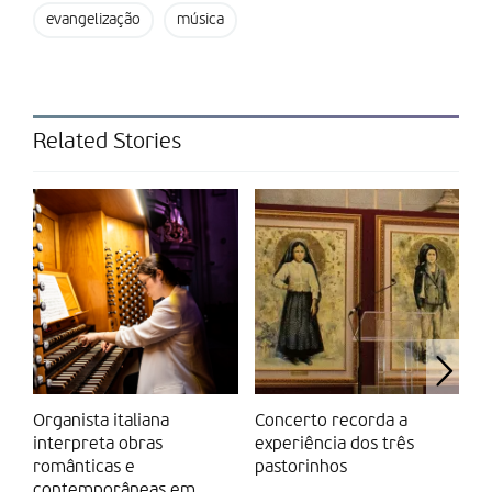
assistir a um espetáculo de grande qualidade, mas também de
evangelização
música
apoiar uma causa nobre”,
realça a banda
portuguesa.
Partilhar isto:
Related Stories
Organista italiana
Concerto recorda a
C
interpreta obras
experiência dos três
S
românticas e
pastorinhos
p
contemporâneas em
qu