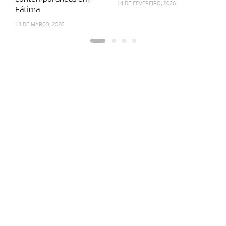
14 DE FEVEREIRO, 2026
Fátima
es
13 DE MARÇO, 2026
13