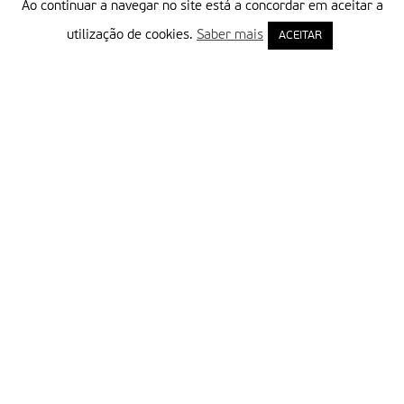
Ao continuar a navegar no site está a concordar em aceitar a
utilização de cookies.
Saber mais
ACEITAR
Delegação Portuguesa do Instituto Missionário da Consolata
Morada:
Rua Francisco Marto, 52, Apartado 5
2496-908 FÁTIMA
Tel.:
249 539 430 / 249 539 460
Emails.:
redacao@fatimamissionaria.pt /
assinaturas@fatimamissionaria.pt
Informações
Primeiro Nome