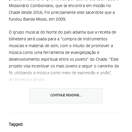
Missionário Comboniano, que se encontra em missão no
Chade desde 2016. Foi precisamente este sacerdote que a
fundou Banda Missio, em 2009.
O grupo musical do Norte do país adianta que a receita de
bilheteira será usada para a “compra de instrumentos
musicais e material de som, com o intuito de promover a
música como uma ferramenta de evangelização e
desenvolvimento espiritual entre os jovens” do Chade. “Este
projeto visa incentivar os mais jovens a seguir o caminho da
fé, utilizando a música como meio de expressão e união”,
acrescenta o grupo.
A Banda Missio destaca que os seus trabalhos têm sido
CONTINUE READING...
considerados “uma referência no panorama musical
português de pop rock com inspirações cristãs”, e que “tem
sido um pilar de união entre a música e a espiritualidade,
cativando diferentes gerações com mensagens de fé e
Tagged:
esperança”. O concerto “é uma oportunidade única de não só