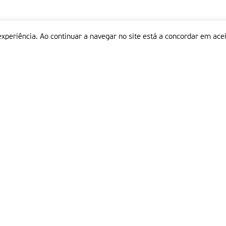
experiência. Ao continuar a navegar no site está a concordar em acei
Informações
P
QUEM SOMOS
ESTATUTO EDITORIAL
Em
FICHA TÉCNICA
LINKS
POLÍTICA DE PRIVACIDADE
CONTACTOS