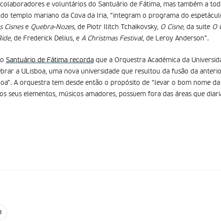
s colaboradores e voluntários do Santuário de Fátima, mas também a t
 do templo mariano da Cova da Iria, “integram o programa do espetácu
s Cisnes
e
Quebra-Nozes
, de Piotr Ilitch Tchaikovsky,
O Cisne
, da suite
O 
Ride
, de Frederick Delius, e
A Christmas Festival
, de Leroy Anderson”.
 o
Santuário de Fátima recorda
que a Orquestra Académica da Universida
ebrar a ULisboa, uma nova universidade que resultou da fusão da anterio
boa”. A orquestra tem desde então o propósito de “levar o bom nome da
 os seus elementos, músicos amadores, possuem fora das áreas que diar
a