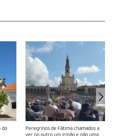
o do
Peregrinos de Fátima chamados a
Velas ace
ver no outro um irmão e não uma
que a Igre