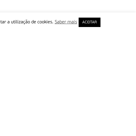
tar a utilização de cookies.
Saber mais
ACEITAR
rimeiro Nome
ail
Leia e aceite a Política de Privacidade