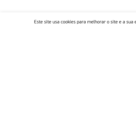
Este site usa cookies para melhorar o site e a sua 
Delegação Portuguesa do Instituto Missionário da Consolata
Morada:
Rua Francisco Marto, 52, Apartado 5
2496-908 FÁTIMA
Tel.:
249 539 430 / 249 539 460
Emails.:
redacao@fatimamissionaria.pt /
assinaturas@fatimamissionaria.pt