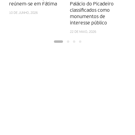
reúnem-se em Fátima
Palácio do Picadeiro
c
classificados como
u
10 DE JUNHO, 2026
monumentos de
a
interesse público
13
22 DE MAIO, 2026