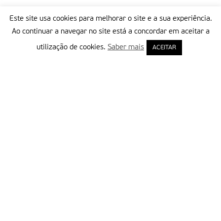
Este site usa cookies para melhorar o site e a sua experiência.
Ao continuar a navegar no site está a concordar em aceitar a
utilização de cookies.
Saber mais
ACEITAR
Delegação Portuguesa do Instituto Missionário da Consolata
Morada:
Rua Francisco Marto, 52, Apartado 5
2496-908 FÁTIMA
Tel.:
249 539 430 / 249 539 460
Emails.:
redacao@fatimamissionaria.pt /
assinaturas@fatimamissionaria.pt
Informações