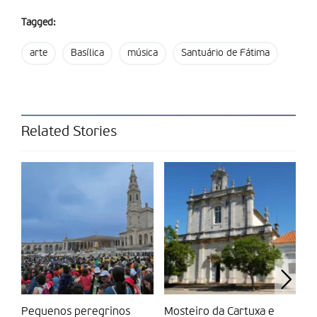
Tagged:
Partilhar isto:
arte
Basílica
música
Santuário de Fátima
Related Stories
Pequenos peregrinos
Mosteiro da Cartuxa e
P