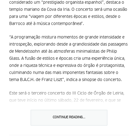
considerado um “prestigiado organista espanhol”, destaca o
templo mariano da Cova da Iria. O concerto será uma ocasião
para uma “viagem por diferentes épocas e estilos, desde o
Barroco até à música contemporânea”.
“A programação mistura momentos de grande intensidade e
introspeção, explorando desde a grandiosidade das passagens
de Mendelssohn até às atmosferas minimalistas de Philip
Glass. A fusão de estilos e épocas cria uma experiência única,
onde a riqueza técnica e expressiva do órgão é protagonista,
culminando numa das mais imponentes fantasias sobre o
tema B.A.C.H. de Franz Liszt”, indica a sinopse do concerto.
Este será o terceiro concerto do III Ciclo de Órgão de Leiria,
que teve início no último sábado, 22 de fevereiro, e que se
prolonga até 9 de março. Pelo segundo ano consecutivo, o
Santuário de Fátima associa-se assim como parceiro desta
CONTINUE READING...
iniciativa. O
Santuário de Fátima recorda
que o órgão da
Basílica de Nossa Senhora do Rosário de Fátima “é o maior do
género em Portugal, com 90 registos e cerca de 6.500 tubos”.